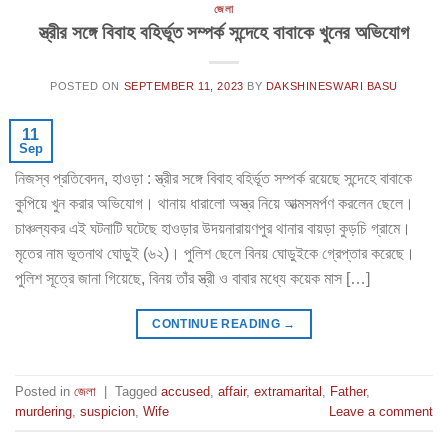
জেলা
স্ত্রীর সঙ্গে বিবাহ বহির্ভূত সম্পর্ক সন্দেহে বাবাকে খুনের অভিযোগ
POSTED ON
SEPTEMBER 11, 2023
BY
DAKSHINESWARI BASU
11
Sep
নিজস্ব প্রতিবেদন, হাওড়া : স্ত্রীর সঙ্গে বিবাহ বহির্ভূত সম্পর্ক রয়েছে সন্দেহে বাবাকে
কুপিয়ে খুন করার অভিযোগ। থানায় ধারালো অস্ত্র নিয়ে আত্মসমর্পণ করলেন ছেলে।
চাঞ্চল্যকর এই ঘটনাটি ঘটেছে হাওড়ার উদয়নারায়ণপুর থানার বায়ড়া কুড়চি গ্রামে।
মৃতের নাম ভূতনাথ ঘোড়ুই (৬২)। পুলিশ ছেলে বিনয় ঘোড়ুইকে গ্রেপ্তার করেছে।
পুলিশ সূত্রে জানা গিয়েছে, বিনয় তাঁর স্ত্রী ও বাবার মধ্যে কয়েক মাস […]
CONTINUE READING
→
Posted in
জেলা
|
Tagged
accused
,
affair
,
extramarital
,
Father
,
murdering
,
suspicion
,
Wife
Leave a comment