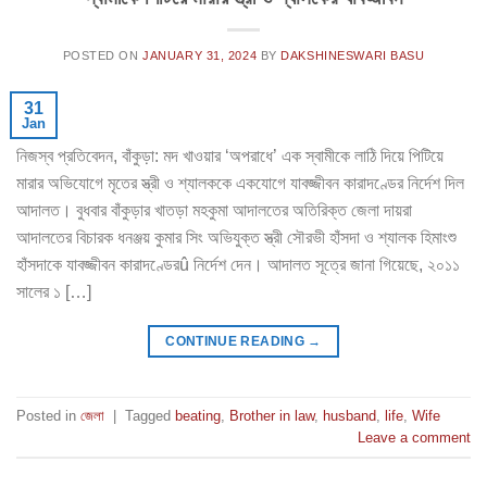
POSTED ON
JANUARY 31, 2024
BY
DAKSHINESWARI BASU
31
Jan
নিজস্ব প্রতিবেদন, বাঁকুড়া: মদ খাওয়ার ‘অপরাধে’ এক স্বামীকে লাঠি দিয়ে পিটিয়ে
মারার অভিযোগে মৃতের স্ত্রী ও শ্যালককে একযোগে যাবজ্জীবন কারাদণ্ডের নির্দেশ দিল
আদালত। বুধবার বাঁকুড়ার খাতড়া মহকুমা আদালতের অতিরিক্ত জেলা দায়রা
আদালতের বিচারক ধনঞ্জয় কুমার সিং অভিযুক্ত স্ত্রী সৌরভী হাঁসদা ও শ্যালক হিমাংশু
হাঁসদাকে যাবজ্জীবন কারাদণ্ডেরû নির্দেশ দেন। আদালত সূত্রে জানা গিয়েছে, ২০১১
সালের ১ […]
CONTINUE READING
→
Posted in
জেলা
|
Tagged
beating
,
Brother in law
,
husband
,
life
,
Wife
Leave a comment