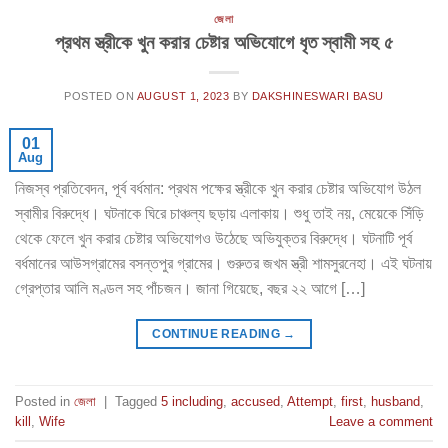
জেলা
প্রথম স্ত্রীকে খুন করার চেষ্টার অভিযোগে ধৃত স্বামী সহ ৫
POSTED ON
AUGUST 1, 2023
BY
DAKSHINESWARI BASU
01
Aug
নিজস্ব প্রতিবেদন, পূর্ব বর্ধমান: প্রথম পক্ষের স্ত্রীকে খুন করার চেষ্টার অভিযোগ উঠল
স্বামীর বিরুদ্ধে। ঘটনাকে ঘিরে চাঞ্চল্য ছড়ায় এলাকায়। শুধু তাই নয়, মেয়েকে সিঁড়ি
থেকে ফেলে খুন করার চেষ্টার অভিযোগও উঠেছে অভিযুক্তর বিরুদ্ধে। ঘটনাটি পূর্ব
বর্ধমানের আউসগ্রামের বসন্তপুর গ্রামের। গুরুতর জখম স্ত্রী শামসুরনেহা। এই ঘটনায়
গ্রেপ্তার আলি মণ্ডল সহ পাঁচজন। জানা গিয়েছে, বছর ২২ আগে […]
CONTINUE READING
→
Posted in
জেলা
|
Tagged
5 including
,
accused
,
Attempt
,
first
,
husband
,
kill
,
Wife
Leave a comment