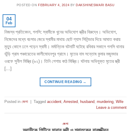
POSTED ON
FEBRUARY 4, 2024
BY
DAKSHINESWARI BASU
04
Feb
নিজস্ব প্রতিবেদন, গলসি: স্বামীকে খুনের অভিযোগ স্ত্রীর বিরুদ্ধে। অভিযোগ,
নিজেদের মধ্যে বচসার জেরে স্বামীর মাথায় ছোট গ্যাস সিলিন্ডার দিয়ে আঘাত করায়
মৃত্যু কোলে ঢলে পড়েন স্বামী। মর্মান্তিক ঘটনাটি ঘটেছে রবিবার সকালে গলসি থানার
ভুঁড়ি গ্রাম পঞ্চায়েতের কালীমোহনপুর গ্রামে। মৃতের নাম সন্তোষ কুমার মজুমদার
ওরফে সুনীল মিস্ত্রি (৬২)। তিনি পেশায় কাঠ মিস্ত্রি। ঘটনায় অভিযুক্ত মৃতের স্ত্রী
[…]
CONTINUE READING
→
Posted in
জেলা
|
Tagged
accident
,
Arrested
,
husband
,
murdering
,
Wife
Leave a comment
জেলা
স্বামীকে পিটিয়ে মারায় স্ত্রী ও শ্যালকের যাবজ্জীবন