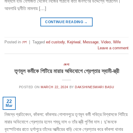
মাধ্যমে ইডি হেপাজত থেকেই নিজের পাঠানো বার্তা জনগণের উদ্দেশ্যে পাঠালেন।
আবগারি দুর্নীতি মামলায় […]
CONTINUE READING
→
Posted in
দেশ
|
Tagged
ed custody
,
Kejriwal
,
Message
,
Video
,
Wife
Leave a comment
জেলা
তৃণমূল কর্মীকে পিটিয়ে মারার অভিযোগে গ্রেপ্তার স্বামী-স্ত্রী
POSTED ON
MARCH 22, 2024
BY
DAKSHINESWARI BASU
22
Mar
নিজস্ব প্রতিবেদন, কাঁকসা: কাঁকসার গোপালপুরে তৃণমূল কর্মী পবিত্র বিশ্বাসকে পিটিয়ে
মারার অভিযোগে গ্রেপ্তার হলেন শম্ভু দাস ও তাঁর স্ত্রী পূর্ণিমা দাস। দু’জনকে
বৃহস্পতিবার রাতে দুর্গাপুরে তাঁদের আত্মীয়ের বাড়ি থেকে গ্রেপ্তার করে কাঁকসা থানার