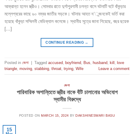
আক্রান্ত হলেন স্ত্রীও। সোমবার রাতে দুর্গাপুরগামী চলন্ত বাসে ঘটনাটি ঘটে বাঁকুড়ার
মল্লেশ্বরের কাছে ৬০ নম্বর জাতীয় সড়কে। ঘটনায় আহত দ’ুজনকেই ভর্তি করা
হয়েছে বাঁকুড়া সম্মিলনী মেডিক্যাল কলেজে। স্থানীয় সূত্রে জানা গিয়েছে, বছর ছয়েক
[…]
CONTINUE READING
→
Posted in
জেলা
|
Tagged
accused
,
boyfriend
,
Bus
,
husband
,
kill
,
love
triangle
,
moving
,
stabbing
,
throat
,
trying
,
Wife
Leave a comment
জেলা
পারিবারিক অশান্তিতে স্ত্রীর নাকে বঁটি চালানোর অভিযোগ
স্বামীর বিরুদ্ধে
POSTED ON
MARCH 15, 2024
BY
DAKSHINESWARI BASU
15
Mar