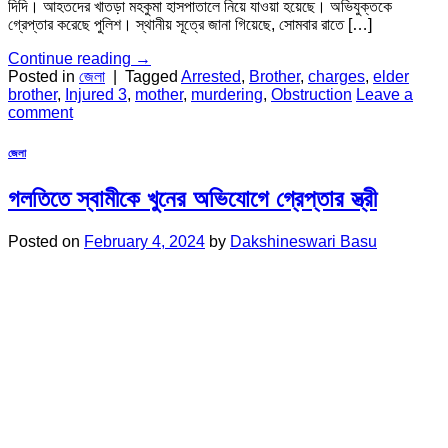
দিদি। আহতদের খাতড়া মহকুমা হাসপাতালে নিয়ে যাওয়া হয়েছে। অভিযুক্তকে
গ্রেপ্তার করেছে পুলিশ। স্থানীয় সূত্রে জানা গিয়েছে, সোমবার রাতে […]
Continue reading
→
Posted in
জেলা
|
Tagged
Arrested
,
Brother
,
charges
,
elder
brother
,
Injured 3
,
mother
,
murdering
,
Obstruction
Leave a
comment
জেলা
গলতিতে স্বামীকে খুনের অভিযোগে গ্রেপ্তার স্ত্রী
Posted on
February 4, 2024
by
Dakshineswari Basu