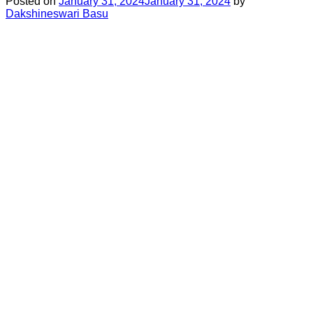
Posted on
January 31, 2024
January 31, 2024
by
Dakshineswari Basu