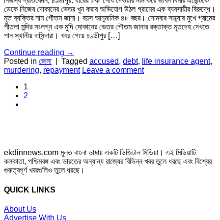
নিজস্ব প্রতিবেদন, চণ্ডীপুর: ধারের টাকা শোধ দেওয়ার নাম করে জীবন বিমার এজেন্টকে
ডেকে নিজের দোকানের ভেতর খুন করার অভিযোগ উঠল গ্রামের এক ব্যবসায়ীর বিরুদ্ধে।
মৃত ব্যক্তির নাম গৌতম জানা। বয়স আনুমানিক ৪৮ বছর। সোমবার সন্ধ্যার মুখে গ্রামের
শীতলা মন্দির সংলগ্ন এক মুদি দোকানের ভেতর গৌতম জানার রক্তাক্ত মৃতদেহ দেখতে
পান স্থানীয় বাসিন্দারা। খবর পেয়ে চণ্ডীপুর […]
Continue reading
→
Posted in
জেলা
|
Tagged
accused
,
debt
,
life insurance agent
,
murdering
,
repayment
Leave a comment
1
2
ekdinnews.com মূলত বাংলা ভাষায় একটি ডিজিটাল মিডিয়া। এই মিডিয়াটি
কলকাতা, পশ্চিমবঙ্গ এবং ভারতের অন্যান্য রাজ্যের বিভিন্ন খবর তুলে ধরছে এবং বিশ্বের
গুরুত্বপূর্ণ খবরগুলিও তুলে ধরছে।
QUICK LINKS
About Us
Advertise With Us