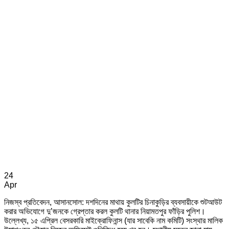
24
Apr
নিজস্ব প্রতিবেদন, আসানসোল: দশদিনের মাথায় কুলটির চিনাকুড়ির ব্যবসায়ীকে শুটআউট
করার অভিযোগে দু’জনকে গ্রেপ্তার করল কুলটি থানার নিয়ামতপুর ফাঁড়ির পুলিশ।
উল্লেখ্য, ১৫ এপ্রিল বেসরকারি মাইক্রোফিনান্স (যার সাবেকি নাম কমিটি) সংস্থার মালিক