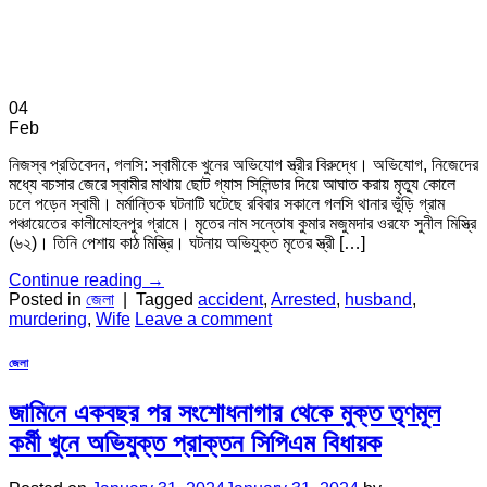
04
Feb
নিজস্ব প্রতিবেদন, গলসি: স্বামীকে খুনের অভিযোগ স্ত্রীর বিরুদ্ধে। অভিযোগ, নিজেদের
মধ্যে বচসার জেরে স্বামীর মাথায় ছোট গ্যাস সিলিন্ডার দিয়ে আঘাত করায় মৃত্যু কোলে
ঢলে পড়েন স্বামী। মর্মান্তিক ঘটনাটি ঘটেছে রবিবার সকালে গলসি থানার ভুঁড়ি গ্রাম
পঞ্চায়েতের কালীমোহনপুর গ্রামে। মৃতের নাম সন্তোষ কুমার মজুমদার ওরফে সুনীল মিস্ত্রি
(৬২)। তিনি পেশায় কাঠ মিস্ত্রি। ঘটনায় অভিযুক্ত মৃতের স্ত্রী […]
Continue reading
→
Posted in
জেলা
|
Tagged
accident
,
Arrested
,
husband
,
murdering
,
Wife
Leave a comment
জেলা
জামিনে একবছর পর সংশোধনাগার থেকে মুক্ত তৃণমূল
কর্মী খুনে অভিযুক্ত প্রাক্তন সিপিএম বিধায়ক