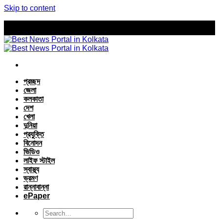
Skip to content
প্রচ্ছদ
জেলা
কলকাতা
দেশ
খেলা
দুনিয়া
প্রযুক্তি
বিনোদন
ভিডিও
লাইফ স্টাইল
স্বাস্থ্য
ভ্রমণ
রান্নাবান্না
ePaper