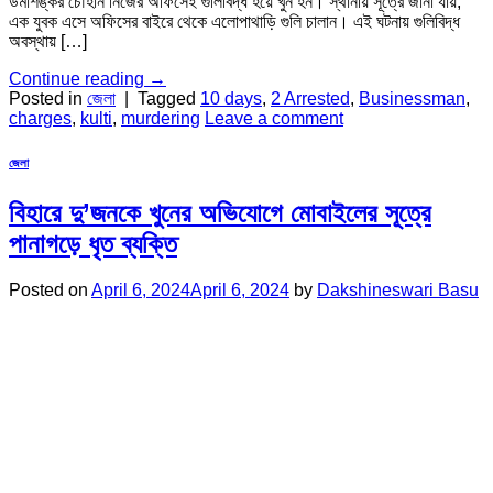
উমাশঙ্কর চৌহান নিজের অফিসেই গুলিবিদ্ধ হয়ে খুন হন। স্থানীয় সূত্রে জানা যায়,
এক যুবক এসে অফিসের বাইরে থেকে এলোপাথাড়ি গুলি চালান। এই ঘটনায় গুলিবিদ্ধ
অবস্থায় […]
Continue reading
→
Posted in
জেলা
|
Tagged
10 days
,
2 Arrested
,
Businessman
,
charges
,
kulti
,
murdering
Leave a comment
জেলা
বিহারে দু’জনকে খুনের অভিযোগে মোবাইলের সূত্রে
পানাগড়ে ধৃত ব্যক্তি
Posted on
April 6, 2024
April 6, 2024
by
Dakshineswari Basu