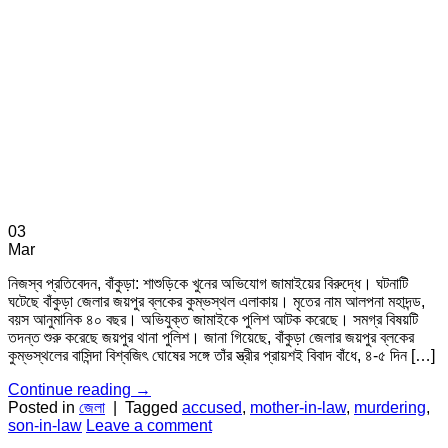
03
Mar
নিজস্ব প্রতিবেদন, বাঁকুড়া: শাশুড়িকে খুনের অভিযোগ জামাইয়ের বিরুদ্ধে। ঘটনাটি
ঘটেছে বাঁকুড়া জেলার জয়পুর ব্লকের কুম্ভস্থল এলাকায়। মৃতের নাম আলপনা মহাদন্ড,
বয়স আনুমানিক ৪০ বছর। অভিযুক্ত জামাইকে পুলিশ আটক করেছে। সমগ্র বিষয়টি
তদন্ত শুরু করেছে জয়পুর থানা পুলিশ। জানা গিয়েছে, বাঁকুড়া জেলার জয়পুর ব্লকের
কুম্ভস্থলের বাসিন্দা বিশ্বজিৎ ঘোষের সঙ্গে তাঁর স্ত্রীর প্রায়শই বিবাদ বাঁধে, ৪-৫ দিন […]
Continue reading
→
Posted in
জেলা
|
Tagged
accused
,
mother-in-law
,
murdering
,
son-in-law
Leave a comment