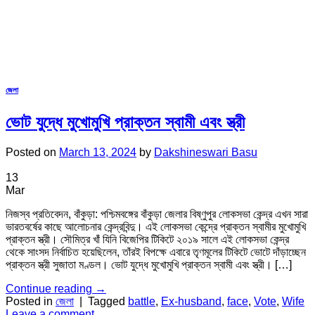
জেলা
ভোট যুদ্ধে মুখোমুখি প্রাক্তন স্বামী এবং স্ত্রী
Posted on
March 13, 2024
by
Dakshineswari Basu
13
Mar
নিজস্ব প্রতিবেদন, বাঁকুড়া: পশ্চিমবঙ্গের বাঁকুড়া জেলার বিষ্ণুপুর লোকসভা কেন্দ্র এখন সারা
ভারতবর্ষের কাছে আলোচনার কেন্দ্রবিন্দু। এই লোকসভা কেন্দ্রে প্রাক্তন স্বামীর মুখোমুখি
প্রাক্তন স্ত্রী। সৌমিত্র খাঁ যিনি বিজেপির টিকিটে ২০১৯ সালে এই লোকসভা কেন্দ্র
থেকে সাংসদ নির্বাচিত হয়েছিলেন, তাঁরই বিপক্ষে এবারে তৃণমূলের টিকিটে ভোটে দাঁড়াচ্ছেন
প্রাক্তন স্ত্রী সুজাতা মণ্ডল। ভোট যুদ্ধে মুখোমুখি প্রাক্তন স্বামী এবং স্ত্রী। […]
Continue reading
→
Posted in
জেলা
|
Tagged
battle
,
Ex-husband
,
face
,
Vote
,
Wife
Leave a comment