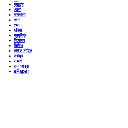
প্রচ্ছদ
জেলা
কলকাতা
দেশ
খেলা
দুনিয়া
প্রযুক্তি
বিনোদন
ভিডিও
লাইফ স্টাইল
স্বাস্থ্য
ভ্রমণ
রান্নাবান্না
ePaper