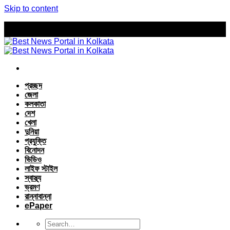
Skip to content
প্রচ্ছদ
জেলা
কলকাতা
দেশ
খেলা
দুনিয়া
প্রযুক্তি
বিনোদন
ভিডিও
লাইফ স্টাইল
স্বাস্থ্য
ভ্রমণ
রান্নাবান্না
ePaper