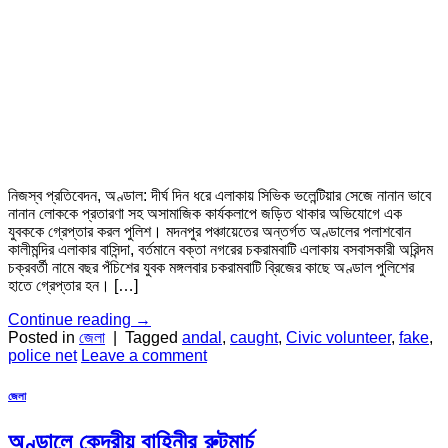
নিজস্ব প্রতিবেদন, অণ্ডাল: দীর্ঘ দিন ধরে এলাকায় সিভিক ভলেন্টিয়ার সেজে নানান ভাবে
নানান লোককে প্রতারণা সহ অসামাজিক কার্যকলাপে জড়িত থাকার অভিযোগে এক
যুবককে গ্রেপ্তার করল পুলিশ। মদনপুর পঞ্চায়েতের অন্তর্গত অণ্ডালের পলাশবোন
কালীমন্দির এলাকার বাসিন্দা, বর্তমানে বক্তা নগরের চকরামবাটি এলাকায় বসবাসকারী অরিন্দম
চক্রবর্তী নামে বছর পঁচিশের যুবক মঙ্গলবার চকরামবাটি ব্রিজের কাছে অণ্ডাল পুলিশের
হাতে গ্রেপ্তার হন। […]
Continue reading
→
Posted in
জেলা
|
Tagged
andal
,
caught
,
Civic volunteer
,
fake
,
police net
Leave a comment
জেলা
অণ্ডালে কেন্দ্রীয় বাহিনীর রুটমার্চ