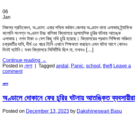
06
Jan
নিজস্ব প্রতিবেদন, অণ্ডাল: এবার পশ্চিম বর্ধমান জেলার অণ্ডাল থানা এলাকায় ট্র্যাফিক
কলোনি সংলগ্ন অণ্ডাল উচ্চ বালিকা বিদ্যালয়ে দুঃসাহসিক চুরির ঘটনায় আতঙ্ক
এলাকায়। নগদ টাকা ও বেশ কিছু নথি চুরি হয়েছে। বিদ্যালয়ের প্রধান শিক্ষিকা সঞ্চিতা
চক্রবর্তীর দাবি, দীর্ঘ ৩৫ বছর তিনি এখানে শিক্ষকতা করছেন এমন ঘটনা আগে কোনও
দিনই ঘটেনি। যখন বিদ্যালয়ে সিসিটিভি ছিল না, তখনও […]
Continue reading
→
Posted in
জেলা
|
Tagged
andal
,
Panic
,
school
,
theft
Leave a
comment
জেলা
অণ্ডালে দোকানে ফের চুরির ঘটনায় আতঙ্কিত ব্যবসায়ীরা
Posted on
December 13, 2023
by
Dakshineswari Basu