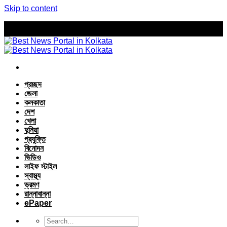
Skip to content
প্রচ্ছদ
জেলা
কলকাতা
দেশ
খেলা
দুনিয়া
প্রযুক্তি
বিনোদন
ভিডিও
লাইফ স্টাইল
স্বাস্থ্য
ভ্রমণ
রান্নাবান্না
ePaper