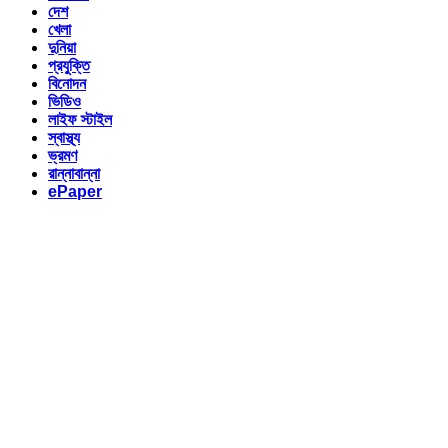
দেশ
খেলা
দুনিয়া
প্রযুক্তি
বিনোদন
ভিডিও
লাইফ স্টাইল
স্বাস্থ্য
ভ্রমণ
রান্নাবান্না
ePaper