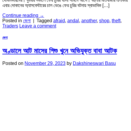
দোকানদারদের। বুধবার সকালে ফের চুরির ঘটনা সামনে আসে। বহুলার মতিবাজার এলাকায়
এবার দোকানের অ্যাসবেস্টারের চাল ভেঙে ফের চুরির ঘটনায় স্বাভাবিক […]
Continue reading
→
Posted in
জেলা
|
Tagged
afraid
,
andal
,
another
,
shop
,
theft
,
Traders
Leave a comment
জেলা
অণ্ডালে আট মাসের শিশু খুনে অভিযুক্ত বাবা আটক
Posted on
November 29, 2023
by
Dakshineswari Basu