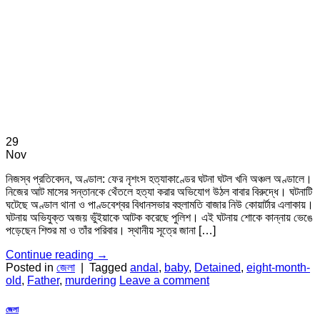
29
Nov
নিজস্ব প্রতিবেদন, অণ্ডাল: ফের নৃশংস হত্যাকাণ্ডের ঘটনা ঘটল খনি অঞ্চল অণ্ডালে।
নিজের আট মাসের সন্তানকে থেঁতলে হত্যা করার অভিযোগ উঠল বাবার বিরুদ্ধে। ঘটনাটি
ঘটেছে অণ্ডাল থানা ও পাণ্ডবেশ্বর বিধানসভার বহুলামতি বাজার নিউ কোয়ার্টার এলাকায়।
ঘটনায় অভিযুক্ত অজয় ভুঁইয়াকে আটক করেছে পুলিশ। এই ঘটনায় শোকে কান্নায় ভেঙে
পড়েছেন শিশুর মা ও তাঁর পরিবার। স্থানীয় সূত্রে জানা […]
Continue reading
→
Posted in
জেলা
|
Tagged
andal
,
baby
,
Detained
,
eight-month-
old
,
Father
,
murdering
Leave a comment
জেলা