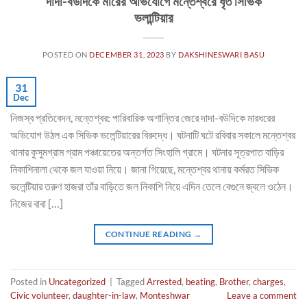
দাদা-বউদিকে মারের অভিযোগে মন্তেশ্বরে ধৃত সিভিক
ভলান্টিয়ার
POSTED ON
DECEMBER 31, 2023
BY
DAKSHINESWARI BASU
31
Dec
নিজস্ব প্রতিবেদন, মন্তেশ্বর: পারিবারিক অশান্তির জেরে দাদা-বউদিকে মারধরের
অভিযোগ উঠল এক সিভিক ভলেন্টিয়ারের বিরুদ্ধে। ঘটনাটি ঘটে রবিবার সকালে মন্তেশ্বর
থানার কুসুমগ্রাম গ্রাম পঞ্চায়েতের অন্তর্গত সিংহালি গ্রামে। ঘটনার সূত্রপাত বাড়ির
নিকাশিনালা থেকে জল যাওয়া নিয়ে। জানা গিয়েছে, মন্তেশ্বর থানায় কর্মরত সিভিক
ভলেন্টিয়ার তরুণ হাজরা তাঁর বাড়িতে জল নিকাশি নিয়ে এদিন তেলে বেগুনে জ্বলে ওঠেন।
নিজের বাবা […]
CONTINUE READING
→
Posted in
Uncategorized
|
Tagged
Arrested
,
beating
,
Brother
,
charges
,
Civic volunteer
,
daughter-in-law
,
Monteshwar
Leave a comment