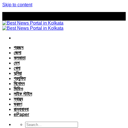
Skip to content
প্রচ্ছদ
জেলা
কলকাতা
দেশ
খেলা
দুনিয়া
প্রযুক্তি
বিনোদন
ভিডিও
লাইফ স্টাইল
স্বাস্থ্য
ভ্রমণ
রান্নাবান্না
ePaper