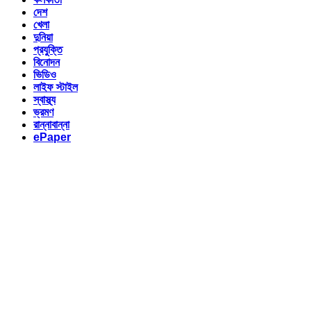
দেশ
খেলা
দুনিয়া
প্রযুক্তি
বিনোদন
ভিডিও
লাইফ স্টাইল
স্বাস্থ্য
ভ্রমণ
রান্নাবান্না
ePaper