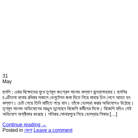
31
May
হুগলি : এবার বিক্ষোভের মুখে তৃণমূল কংগ্রেস সাংসদ কল্যাণ বন্দ্যোপাধ্যায়। হুগলির
চণ্ডীতলা থানায় রবিবার সকালে ডেপুটেশন জমা দিতে গিয়ে মাথায় ঢিল লেগে আহত হন
কল্যাণ। চোট পেয়ে তিনি মাটিতে পড়ে যান। তাঁকে হেনস্থা করার অভিযোগও উঠেছে।
তৃণমূল সাংসদ অভিযোগের আঙুল তুলেছেন বিজেপি কর্মীদের দিকে। বিজেপি যদিও সেই
অভিযোগ অস্বীকার করেছে। শনিবার সোনারপুরে গিয়ে হেনস্থার শিকার […]
Continue reading
→
Posted in
জেলা
Leave a comment