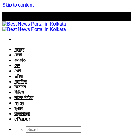
Skip to content
প্রচ্ছদ
জেলা
কলকাতা
দেশ
খেলা
দুনিয়া
প্রযুক্তি
বিনোদন
ভিডিও
লাইফ স্টাইল
স্বাস্থ্য
ভ্রমণ
রান্নাবান্না
ePaper