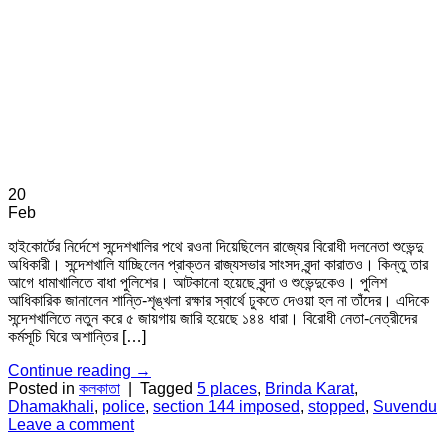
20
Feb
হাইকোর্টের নির্দেশে সন্দেশখালির পথে রওনা দিয়েছিলেন রাজ্যের বিরোধী দলনেতা শুভেন্দু
অধিকারী। সন্দেশখালি যাচ্ছিলেন প্রাক্তন রাজ্যসভার সাংসদ বৃন্দা কারাতও। কিন্তু তার
আগে ধামাখালিতে বাধা পুলিশের। আটকানো হয়েছে বৃন্দা ও শুভেন্দুকেও। পুলিশ
আধিকারিক জানালেন শান্তি-শৃঙ্খলা রক্ষার স্বার্থে ঢুকতে দেওয়া হল না তাঁদের। এদিকে
সন্দেশখালিতে নতুন করে ৫ জায়গায় জারি হয়েছে ১৪৪ ধারা। বিরোধী নেতা-নেত্রীদের
কর্মসূচি ঘিরে অশান্তির […]
Continue reading
→
Posted in
কলকাতা
|
Tagged
5 places
,
Brinda Karat
,
Dhamakhali
,
police
,
section 144 imposed
,
stopped
,
Suvendu
Leave a comment