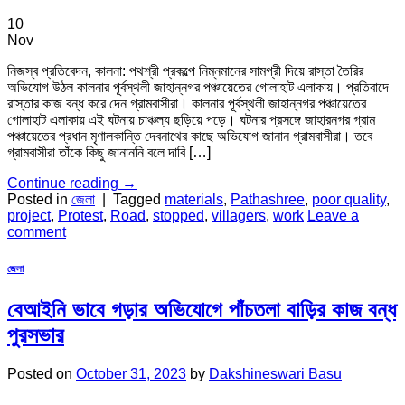
10
Nov
নিজস্ব প্রতিবেদন, কালনা: পথশ্রী প্রকল্পে নিম্নমানের সামগ্রী দিয়ে রাস্তা তৈরির
অভিযোগ উঠল কালনার পূর্বস্থলী জাহান্নগর পঞ্চায়েতের গোলাহাট এলাকায়। প্রতিবাদে
রাস্তার কাজ বন্ধ করে দেন গ্রামবাসীরা। কালনার পূর্বস্থলী জাহান্নগর পঞ্চায়েতের
গোলাহাট এলাকায় এই ঘটনায় চাঞ্চল্য ছড়িয়ে পড়ে। ঘটনার প্রসঙ্গে জাহারনগর গ্রাম
পঞ্চায়েতের প্রধান মৃণালকান্তি দেবনাথের কাছে অভিযোগ জানান গ্রামবাসীরা। তবে
গ্রামবাসীরা তাঁকে কিছু জানাননি বলে দাবি […]
Continue reading
→
Posted in
জেলা
|
Tagged
materials
,
Pathashree
,
poor quality
,
project
,
Protest
,
Road
,
stopped
,
villagers
,
work
Leave a
comment
জেলা
বেআইনি ভাবে গড়ার অভিযোগে পাঁচতলা বাড়ির কাজ বন্ধ
পুরসভার
Posted on
October 31, 2023
by
Dakshineswari Basu