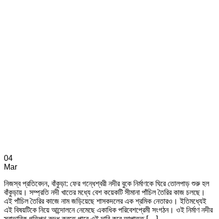
04
Mar
নিজস্ব প্রতিবেদন, বাঁকুড়া: ফের গন্ধেশ্বরী নদীর বুকে নির্মাণকে ঘিরে তোলপাড় শুরু হল
বাঁকুড়ায়। সম্প্রতি নদী খাতের মধ্যে বেশ কয়েকটি সীমানা পাঁচিল তৈরির কাজ চলছে।
এই পাঁচিল তৈরির কাজে নাম জড়িয়েছে শাসকদলের এক শ্রমিক নেতারও। ইতিমধ্যেই
এই বিষয়টিকে নিয়ে আন্দোলনে নেমেছে একাধিক পরিবেশপ্রেমী সংগঠন। ওই নির্মাণ নদীর
স্বাভাবিক গতিপথ রুদ্ধ করতে পারে এই দাবি করে আপাতত […]