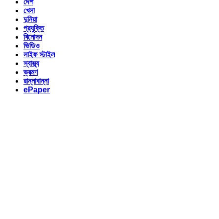
দেশ
খেলা
দুনিয়া
প্রযুক্তি
বিনোদন
ভিডিও
লাইফ স্টাইল
স্বাস্থ্য
ভ্রমণ
রান্নাবান্না
ePaper