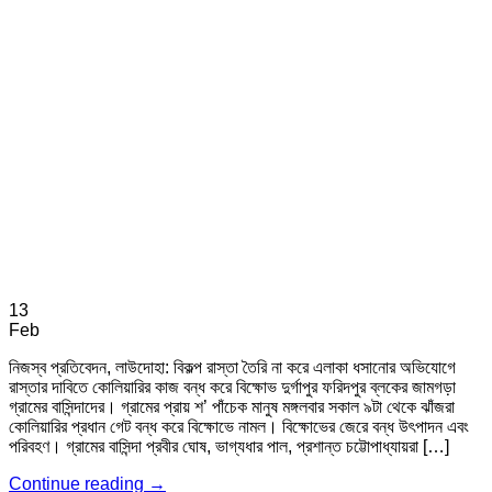
13
Feb
নিজস্ব প্রতিবেদন, লাউদোহা: বিকল্প রাস্তা তৈরি না করে এলাকা ধসানোর অভিযোগে
রাস্তার দাবিতে কোলিয়ারির কাজ বন্ধ করে বিক্ষোভ দুর্গাপুর ফরিদপুর ব্লকের জামগড়া
গ্রামের বাসিন্দাদের। গ্রামের প্রায় শ’ পাঁচেক মানুষ মঙ্গলবার সকাল ৯টা থেকে ঝাঁজরা
কোলিয়ারির প্রধান গেট বন্ধ করে বিক্ষোভে নামল। বিক্ষোভের জেরে বন্ধ উৎপাদন এবং
পরিবহণ। গ্রামের বাসিন্দা প্রবীর ঘোষ, ভাগ্যধার পাল, প্রশান্ত চট্টোপাধ্যায়রা […]
Continue reading
→