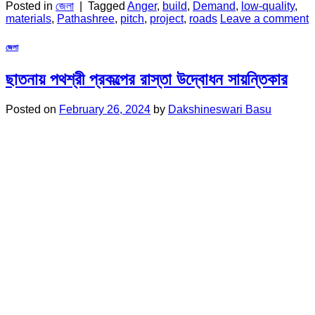
Posted in
জেলা
|
Tagged
Anger
,
build
,
Demand
,
low-quality
,
materials
,
Pathashree
,
pitch
,
project
,
roads
Leave a comment
জেলা
ছাতনায় পথশ্রী প্রকল্পের রাস্তা উদ্বোধন সায়ন্তিকার
Posted on
February 26, 2024
by
Dakshineswari Basu