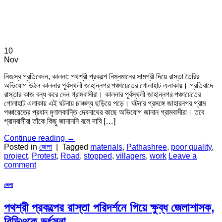
10
Nov
নিজস্ব প্রতিবেদন, কালনা: পথশ্রী প্রকল্পে নিম্নমানের সামগ্রী দিয়ে রাস্তা তৈরির
অভিযোগ উঠল কালনার পূর্বস্থলী জাহান্নগর পঞ্চায়েতের গোলাহাট এলাকায়। প্রতিবাদে
রাস্তার কাজ বন্ধ করে দেন গ্রামবাসীরা। কালনার পূর্বস্থলী জাহান্নগর পঞ্চায়েতের
গোলাহাট এলাকায় এই ঘটনায় চাঞ্চল্য ছড়িয়ে পড়ে। ঘটনার প্রসঙ্গে জাহারনগর গ্রাম
পঞ্চায়েতের প্রধান মৃণালকান্তি দেবনাথের কাছে অভিযোগ জানান গ্রামবাসীরা। তবে
গ্রামবাসীরা তাঁকে কিছু জানাননি বলে দাবি […]
Continue reading
→
Posted in
জেলা
|
Tagged
materials
,
Pathashree
,
poor quality
,
project
,
Protest
,
Road
,
stopped
,
villagers
,
work
Leave a
comment
জেলা
পথশ্রী প্রকল্পের রাস্তা পরিদর্শনে গিয়ে ক্ষুব্ধ জেলাশাসক,
বিডিওকে ভর্ৎসনা