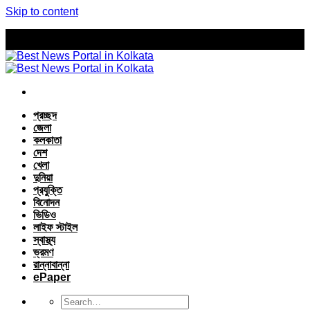
Skip to content
প্রচ্ছদ
জেলা
কলকাতা
দেশ
খেলা
দুনিয়া
প্রযুক্তি
বিনোদন
ভিডিও
লাইফ স্টাইল
স্বাস্থ্য
ভ্রমণ
রান্নাবান্না
ePaper