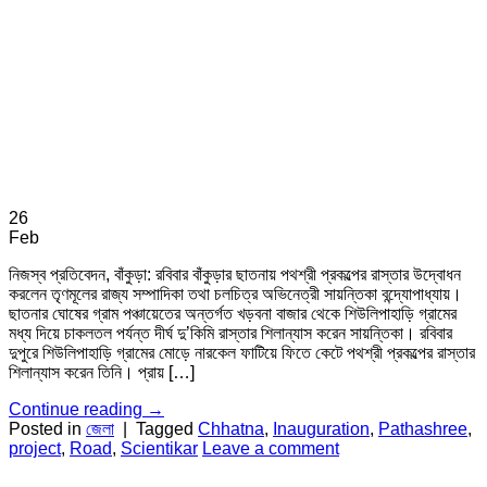
26
Feb
নিজস্ব প্রতিবেদন, বাঁকুড়া: রবিবার বাঁকুড়ার ছাতনায় পথশ্রী প্রকল্পের রাস্তার উদ্বোধন
করলেন তৃণমূলের রাজ্য সম্পাদিকা তথা চলচিত্র অভিনেত্রী সায়ন্তিকা বন্দ্যোপাধ্যায়।
ছাতনার ঘোষের গ্রাম পঞ্চায়েতের অন্তর্গত খড়বনা বাজার থেকে শিউলিপাহাড়ি গ্রামের
মধ্য দিয়ে চাকলতল পর্যন্ত দীর্ঘ দু’কিমি রাস্তার শিলান্যাস করেন সায়ন্তিকা। রবিবার
দুপুরে শিউলিপাহাড়ি গ্রামের মোড়ে নারকেল ফাটিয়ে ফিতে কেটে পথশ্রী প্রকল্পের রাস্তার
শিলান্যাস করেন তিনি। প্রায় […]
Continue reading
→
Posted in
জেলা
|
Tagged
Chhatna
,
Inauguration
,
Pathashree
,
project
,
Road
,
Scientikar
Leave a comment