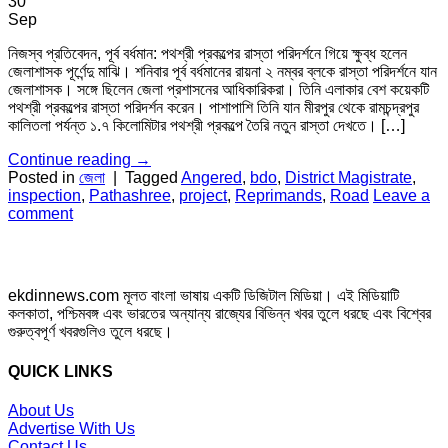
30
Sep
নিজস্ব প্রতিবেদন, পূর্ব বর্ধমান: পথশ্রী প্রকল্পের রাস্তা পরিদর্শনে গিয়ে ক্ষুব্ধ হলেন
জেলাশাসক পূর্ণেন্দু মাঝি। শনিবার পূর্ব বর্ধমানের রায়না ২ নম্বর ব্লকে রাস্তা পরিদর্শনে যান
জেলাশাসক। সঙ্গে ছিলেন জেলা প্রশাসনের আধিকারিকরা। তিনি এলাকার বেশ কয়েকটি
পথশ্রী প্রকল্পের রাস্তা পরিদর্শন করেন। পাশাপাশি তিনি যান মীরপুর থেকে রামচন্দ্রপুর
কালিতলা পর্যন্ত ১.৭ কিলোমিটার পথশ্রী প্রকল্পে তৈরি নতুন রাস্তা দেখতে। […]
Continue reading
→
Posted in
জেলা
|
Tagged
Angered
,
bdo
,
District Magistrate
,
inspection
,
Pathashree
,
project
,
Reprimands
,
Road
Leave a
comment
ekdinnews.com মূলত বাংলা ভাষায় একটি ডিজিটাল মিডিয়া। এই মিডিয়াটি
কলকাতা, পশ্চিমবঙ্গ এবং ভারতের অন্যান্য রাজ্যের বিভিন্ন খবর তুলে ধরছে এবং বিশ্বের
গুরুত্বপূর্ণ খবরগুলিও তুলে ধরছে।
QUICK LINKS
About Us
Advertise With Us
Contact Us