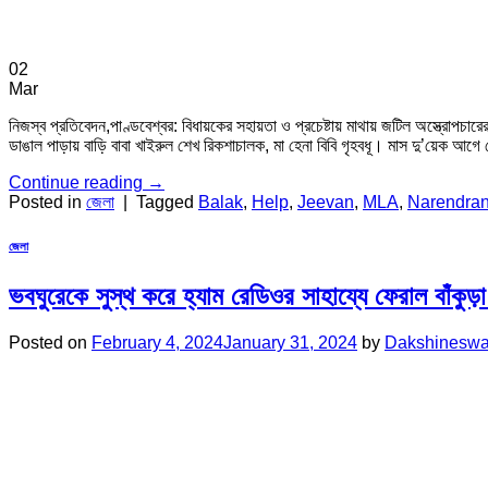
02
Mar
নিজস্ব প্রতিবেদন,পাণ্ডবেশ্বর: বিধায়কের সহায়তা ও প্রচেষ্টায় মাথায় জটিল অস্ত্রোপচার
ডাঙাল পাড়ায় বাড়ি বাবা খাইরুল শেখ রিকশাচালক, মা হেনা বিবি গৃহবধূ। মাস দু’য়েক আ
Continue reading
→
Posted in
জেলা
|
Tagged
Balak
,
Help
,
Jeevan
,
MLA
,
Narendran
জেলা
ভবঘুরেকে সুস্থ করে হ্যাম রেডিওর সাহায্যে ফেরাল বাঁকুড়
Posted on
February 4, 2024
January 31, 2024
by
Dakshineswa