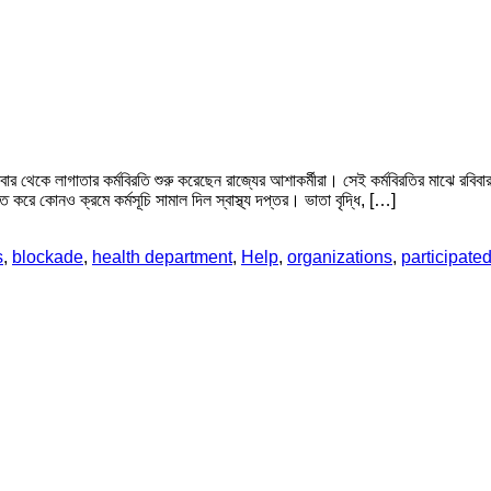
্রবার থেকে লাগাতার কর্মবিরতি শুরু করেছেন রাজ্যের আশাকর্মীরা। সেই কর্মবিরতির মাঝে রবিব
ত করে কোনও ক্রমে কর্মসূচি সামাল দিল স্বাস্থ্য দপ্তর। ভাতা বৃদ্ধি, […]
s
,
blockade
,
health department
,
Help
,
organizations
,
participate