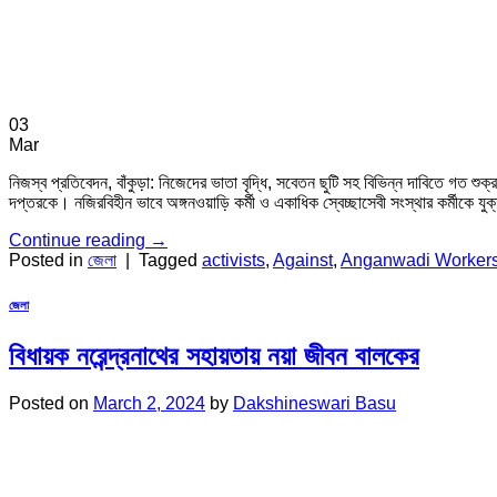
03
Mar
নিজস্ব প্রতিবেদন, বাঁকুড়া: নিজেদের ভাতা বৃদ্ধি, সবেতন ছুটি সহ বিভিন্ন দাবিতে গত শুক
দপ্তরকে। নজিরবিহীন ভাবে অঙ্গনওয়াড়ি কর্মী ও একাধিক স্বেচ্ছাসেবী সংস্থার কর্মীকে যুক্
Continue reading
→
Posted in
জেলা
|
Tagged
activists
,
Against
,
Anganwadi Worker
জেলা
বিধায়ক নরেন্দ্রনাথের সহায়তায় নয়া জীবন বালকের
Posted on
March 2, 2024
by
Dakshineswari Basu