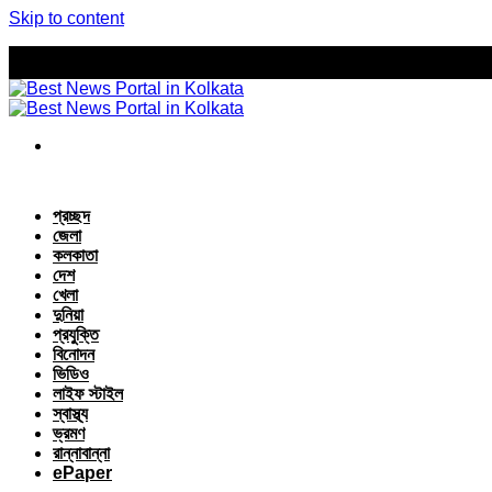
Skip to content
প্রচ্ছদ
জেলা
কলকাতা
দেশ
খেলা
দুনিয়া
প্রযুক্তি
বিনোদন
ভিডিও
লাইফ স্টাইল
স্বাস্থ্য
ভ্রমণ
রান্নাবান্না
ePaper