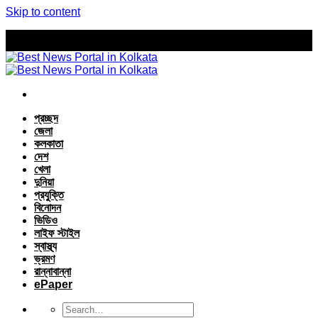
Skip to content
প্রচ্ছদ
জেলা
কলকাতা
দেশ
খেলা
দুনিয়া
প্রযুক্তি
বিনোদন
ভিডিও
লাইফ স্টাইল
স্বাস্থ্য
ভ্রমণ
রান্নাবান্না
ePaper