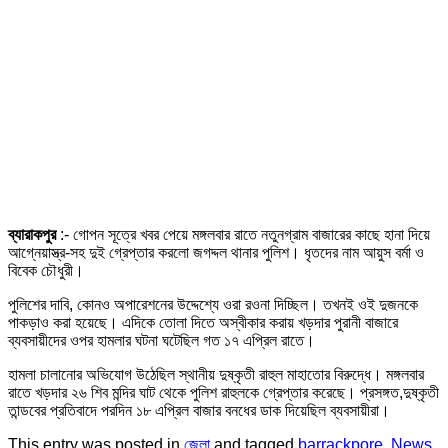
ব্যারাকপুর
:- গোপন সূত্রে খবর পেয়ে মঙ্গলবার রাতে নতুনগ্রাম বাজারের কাছে হানা দিয়ে
আগ্নেয়াস্ত্র-সহ দুই গ্রেপ্তার করলো জগদ্দল থানার পুলিশ। ধৃতদের নাম আয়ুস বর্মা ও
বিবেক চৌধুরী।
পুলিশের দাবি, কোনও অপারেশনের উদ্দেশ্যে ওরা রওনা দিচ্ছিল। তখনই ওই দুজনকে
পাকড়াও করা হয়েছে। এদিকে তোলা দিতে অস্বীকার করায় খড়দার পুরানী বাজারে
ব্যবসায়ীদের ওপর হামলার ঘটনা ঘটেছিল গত ১৭ এপ্রিল রাতে।
হামলা চালানোর অভিযোগ উঠেছিল স্থানীয় দুষ্কৃতী রাহুল মাহাতোর বিরুদ্ধে। মঙ্গলবার
রাতে খড়দার ২৬ শিব মন্দির ঘাট থেকে পুলিশ রাহুলকে গ্রেপ্তার করেছে। প্রসঙ্গত,দুষ্কৃতী
তান্ডবের প্রতিবাদে পরদিন ১৮ এপ্রিল বাজার বনধের ডাক দিয়েছিল ব্যবসায়ীরা।
This entry was posted in
জেলা
and tagged
barrackpore
,
News
,