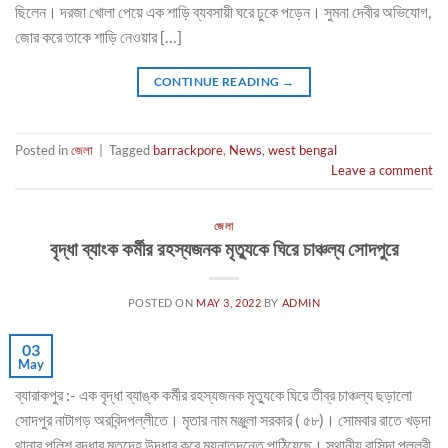
ছিলেন। দরজা খোলা পেয়ে এক শাড়ি ব্যবসায়ী ঘরে ঢুকে পড়েন। সুমনা দেবীর অভিযোগ,
জোর করে তাকে শাড়ি নেওয়ার […]
CONTINUE READING
→
Posted in
জেলা
|
Tagged
barrackpore
,
News
,
west bengal
Leave a comment
জেলা
বৃদ্ধা ব্যাংক কর্মীর রহস্যজনক মৃত্যুকে ঘিরে চাঞ্চল্য সোদপুরে
POSTED ON
MAY 3, 2022
BY
ADMIN
03
May
ব্যারাকপুর :- এক বৃদ্ধা ব্যাঙ্ক কর্মীর রহস্যজনক মৃত্যুকে ঘিরে তীব্র চাঞ্চল্য ছড়ালো
সোদপুর নাটাগড় অরবিন্দপল্লীতে। মৃতার নাম মঞ্জুলা সরকার ( ৫৮)। সোমবার রাতে খড়দা
থানার পুলিশ বৃদ্ধার মৃতদেহ উদ্ধার করে ময়নাতদন্তে পাঠিয়েছে। স্থানীয় বাসিন্দা পল্লবী