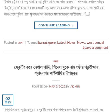
টিকাদার ( ১৯)। পড়াশুনা ছেড়ে সুদীপ মার্বেলের কাজ করতো। মঙ্গলবার সকালে বাড়ির
কিছুটা দূরে ফাঁকা মাঠের ধারে একটি বড় আমগাছের ডালে তাঁকে ঝুলতে দেখে স্থানীয়রা।
খবর পেয়ে পুলিশ এসে মৃতদেহ উদ্ধার করে ময়নাতদন্তে পাঠিয়েছে। […]
CONTINUE READING
→
Posted in
জেলা
|
Tagged
barrackpore
,
Latest News
,
News
,
west bengal
Leave a comment
জেলা
স্কেটিং করে নেপাল পাড়ি, গিনেস বুকে নাম ওঠার প্রতীক্ষায়
শ্যামনগর কাউগাছির দীপঙ্কর
POSTED ON
MAY 2, 2022
BY
ADMIN
02
May
বিশ্বজিৎ নাথ, ব্যারাকপুর :- স্কেটিং করে দক্ষিণেশ্বর ভবতারিণী মন্দির থেকে নেপালের