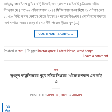
কাঠমান্ডু পশুপতিনাথ মন্দিরে পাড়ি দিয়েছিলেন শ্যামনগর কাউগাছি চন্ডীতলার বাসিন্দা
দীপঙ্কর দে। গত ২২ এপ্রিল সকাল ৫-৪৫ মিনিট নাগাদ রওনা দিয়ে ২৯ এপ্রিল বেলা
১২-৪০ মিনিট নাগাদ নেপালে পৌঁছে ছিলেন ৪৭ বছরের দীপঙ্কর। স্কেটিংয়ের মাধ্যমে
নেপাল পাড়ি দেওয়ার জন্য তাঁর নাম ঠাঁই পেয়েছে ইন্ডিয়া বুক […]
CONTINUE READING
→
Posted in
জেলা
|
Tagged
barrackpore
,
Latest News
,
west bengal
Leave a comment
জেলা
তৃণমূল কাউন্সিলরের পুত্র নমিত সিংয়ের খোঁজে জগদ্দলে এন আই
এ
POSTED ON
APRIL 30, 2022
BY
ADMIN
30
Apr