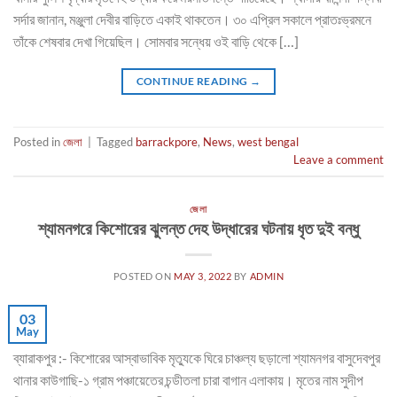
সর্দার জানান, মঞ্জুলা দেবীর বাড়িতে একাই থাকতেন। ৩০ এপ্রিল সকালে প্রাতঃভ্রমনে
তাঁকে শেষবার দেখা গিয়েছিল। সোমবার সন্ধেয় ওই বাড়ি থেকে […]
CONTINUE READING
→
Posted in
জেলা
|
Tagged
barrackpore
,
News
,
west bengal
Leave a comment
জেলা
শ্যামনগরে কিশোরের ঝুলন্ত দেহ উদ্ধারের ঘটনায় ধৃত দুই বন্ধু
POSTED ON
MAY 3, 2022
BY
ADMIN
03
May
ব্যারাকপুর :- কিশোরের আস্বাভাবিক মৃত্যুকে ঘিরে চাঞ্চল্য ছড়ালো শ্যামনগর বাসুদেবপুর
থানার কাউগাছি-১ গ্রাম পঞ্চায়েতের চন্ডীতলা চারা বাগান এলাকায়। মৃতের নাম সুদীপ