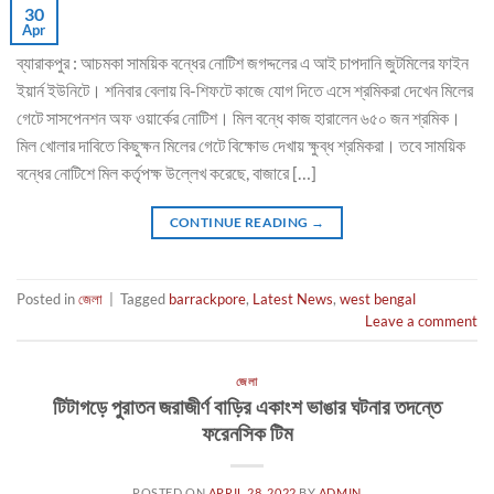
30
Apr
ব্যারাকপুর : আচমকা সাময়িক বন্ধের নোটিশ জগদ্দলের এ আই চাপদানি জুটমিলের ফাইন
ইয়ার্ন ইউনিটে। শনিবার বেলায় বি-শিফটে কাজে যোগ দিতে এসে শ্রমিকরা দেখেন মিলের
গেটে সাসপেনশন অফ ওয়ার্কের নোটিশ। মিল বন্ধে কাজ হারালেন ৬৫০ জন শ্রমিক।
মিল খোলার দাবিতে কিছুক্ষন মিলের গেটে বিক্ষোভ দেখায় ক্ষুব্ধ শ্রমিকরা। তবে সাময়িক
বন্ধের নোটিশে মিল কর্তৃপক্ষ উল্লেখ করেছে, বাজারে […]
CONTINUE READING
→
Posted in
জেলা
|
Tagged
barrackpore
,
Latest News
,
west bengal
Leave a comment
জেলা
টিটাগড়ে পুরাতন জরাজীর্ণ বাড়ির একাংশ ভাঙার ঘটনার তদন্তে
ফরেনসিক টিম
POSTED ON
APRIL 28, 2022
BY
ADMIN