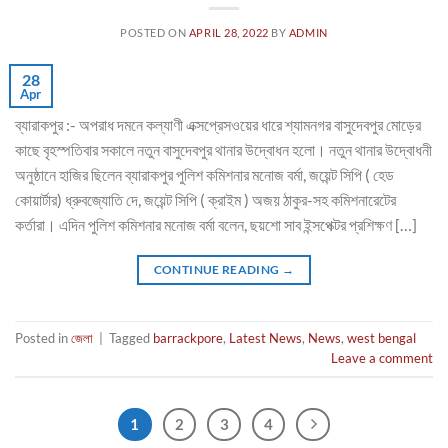
POSTED ON
APRIL 28, 2022
BY
ADMIN
28
Apr
ব্যারাকপুর :- অপরাধ দমনে কল্যাণী এক্সপ্রেসওয়ের ধারে শ্যামনগর বাসুদেবপুর মোড়ের
কাছে বৃহস্পতিবার সকালে নতুন বাসুদেবপুর থানার উদ্বোধন হলো। নতুন থানার উদ্বোধনী
অনুষ্ঠানে হাজির ছিলেন ব্যারাকপুর পুলিশ কমিশনার মনোজ বর্মা, জয়েন্ট সিপি ( হেড
কোয়ার্টার) ধ্রুবজ্যোতি দে, জয়েন্ট সিপি ( ক্রাইম ) অজয় ঠাকুর-সহ কমিশনারেটের
কর্তারা। এদিন পুলিশ কমিশনার মনোজ বর্মা বলেন, ছয়শো সাব ইন্সপেক্টর প্রশিক্ষণ […]
CONTINUE READING
→
Posted in
জেলা
|
Tagged
barrackpore
,
Latest News
,
News
,
west bengal
Leave a comment
1
2
3
4