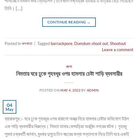
পালাচ্ছেন দমকল কর্মী স্নেহাশিস।তবে গুলি লক্ষ্যভ্রষ্ট হওয়ায় এ যাত্রায় বেঁচে গিয়েছেন
তিনি। […]
CONTINUE READING
→
Posted in
কলকাতা
|
Tagged
barrackpore
,
Dumdum shoot out
,
Shootout
Leave a comment
জেলা
নিমতায় ঘরে ঢুকে গৃহবধূর ওপর হামলার চেষ্টা শাড়ি ব্যবসায়ীর
POSTED ON
MAY 4, 2022
BY
ADMIN
04
May
ব্যারাকপুর :- ঘরে ঢুকে গৃহবধূর ওপর ধারালো অস্ত্র নিয়ে হামলার চেষ্টার অভিযোগ উঠল
এক শাড়ি ব্যবসায়ীর বিরুদ্ধে। নিমতা থানার বেলঘড়িয়া অরবিন্দ নগরের ঘটনা। গৃহবধূ
সুমনা চক্রবর্তী জানান, বুধবার দুপুরে তিন বছরের কন্যা সন্তানকে নিয়ে তিনি ঘরে একাই