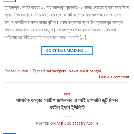
ব্যারাকপুর : চলতি বছরের ১২ মার্চ ভাটপাড়া পুরসভার ১৮ নম্বর ওয়ার্ডের তৃণমূল কাউন্সিলর
সুনিতা সিংয়ের পুত্র নমিত সিংয়ের ঘর থেকে দুটি আগ্নেয়াস্ত্র-সহ প্রচুর তাজা বোমা
উদ্ধার করেছিল জগদ্দল থানার পুলিশ। বোমা উদ্ধারের স্থল ছিল ব্যারাকপুর কেন্দ্রের
সাংসদ অর্জুন সিংয়ের বাড়ির অদূরে। সাংসদ পুত্র পবন কুমার সিংয়ের দায়ের করা
অভিযোগের ভিত্তিতে ঘটনার তদন্ত করছে এন আই […]
CONTINUE READING
→
Posted in
জেলা
|
Tagged
barrackpore
,
News
,
west bengal
Leave a comment
জেলা
সাময়িক বন্ধের নোটিশ জগদ্দলের এ আই চাপদানি জুটমিলের
ফাইন ইয়ার্ন ইউনিটে
POSTED ON
APRIL 30, 2022
BY
ADMIN