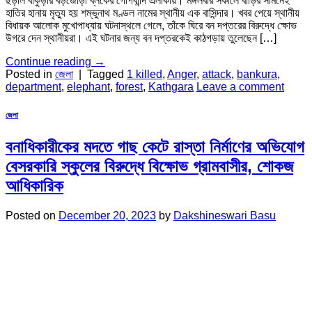
ছড়াল বাঁকুড়ার বড়জোড়া ব্লকের গোপবান্দি এলাকায়। মঙ্গলবার সকালে বাড়ির সামনেই
হাতির হানায় মৃত্যু হয় শম্ভুনাথ মণ্ডল নামের স্থানীয় এক বাসিন্দার। খবর পেয়ে স্থানীয়
বিধায়ক আলোক মুখোপাধ্যায় ঘটনাস্থলে গেলে, তাঁকে ঘিরে বন দপ্তরের বিরুদ্ধে ক্ষোভ
উগরে দেন স্থানীয়রা। এই ঘটনার জন্য বন দপ্তরকেই কাঠগড়ায় তুলেছেন […]
Continue reading
→
Posted in
জেলা
|
Tagged
1 killed
,
Anger
,
attack
,
bankura
,
department
,
elephant
,
forest
,
Kathgara
Leave a comment
জেলা
বনাধিকারীকের মদতে গাছ কেটে রাস্তা নির্মাণের অভিযোগ
বেসরকারি স্কুলের বিরুদ্ধে বিক্ষোভ গ্রামবাসীর, শোকজ
আধিকারিক
Posted on
December 20, 2023
by
Dakshineswari Basu