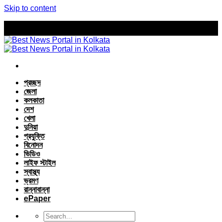
Skip to content
প্রচ্ছদ
জেলা
কলকাতা
দেশ
খেলা
দুনিয়া
প্রযুক্তি
বিনোদন
ভিডিও
লাইফ স্টাইল
স্বাস্থ্য
ভ্রমণ
রান্নাবান্না
ePaper