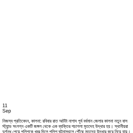
11
Sep
নিজস্ব প্রতিবেদন, কালনা: রবিবার রাত আটটা নাগাদ পূর্ব বর্ধমান জেলার কালনা নতুন বাস
স্ট্যান্ড সংলগ্ন একটি জঙ্গল থেকে এক ব্যক্তির পচাগলা মৃতদেহ উদ্ধার হয়। স্থানীয়রা
দুর্গন্ধ পেয়ে পুলিশকে খবর দিলে পুলিশ ঘটনাস্থলে পৌঁছে মৃতদেহ উদ্ধার করে নিয়ে যায়।