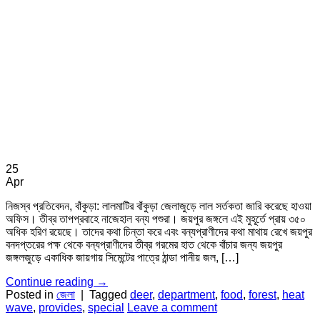
25
Apr
নিজস্ব প্রতিবেদন, বাঁকুড়া: লালমাটির বাঁকুড়া জেলাজুড়ে লাল সর্তকতা জারি করেছে হাওয়া
অফিস। তীব্র তাপপ্রবাহে নাজেহাল বন্য পশুরা। জয়পুর জঙ্গলে এই মুহূর্তে প্রায় ৩৫০
অধিক হরিণ রয়েছে। তাদের কথা চিন্তা করে এবং বন্যপ্রাণীদের কথা মাথায় রেখে জয়পুর
বনদপ্তরের পক্ষ থেকে বন্যপ্রাণীদের তীব্র গরমের হাত থেকে বাঁচার জন্য জয়পুর
জঙ্গলজুড়ে একাধিক জায়গায় সিমেন্টের পাত্রে ঠান্ডা পানীয় জল, […]
Continue reading
→
Posted in
জেলা
|
Tagged
deer
,
department
,
food
,
forest
,
heat
wave
,
provides
,
special
Leave a comment