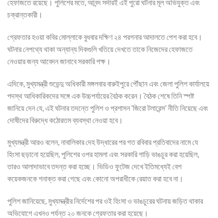
হেফাজতে রয়েছে। পুলিশের মতে, আনন্দ সর্দারই এই পুরো ঘটনার মূল অভিযুক্ত এবং
চক্রান্তকারী।
গ্রেফতার হওয়া কবির মোল্লাকে বুধবার দক্ষিণ ২৪ পরগনার আদালতে পেশ করা হবে।
ঘটনার নেপথ্যে থাকা অন্যান্য দিকগুলি খতিয়ে দেখতে তাকে নিজেদের হেফাজতে
নেওয়ার জন্য আবেদন জানাবে সরকারি পক্ষ।
এদিকে, মুখ্যমন্ত্রী শুভেন্দু অধিকারী মঙ্গলবার বারুইপুরে পৌঁছান এবং জেলা পুলিশ কার্যালয়ে
পদস্থ আধিকারিকদের সঙ্গে এক উচ্চপর্যায়ের বৈঠক করেন। বৈঠক শেষে তিনি স্পষ্ট
জানিয়ে দেন যে, এই ঘটনার তদন্তে পুলিশ ও প্রশাসন ‘জিরো টলারেন্স’ নীতি নিয়েছে এবং
দোষীদের বিরুদ্ধে কঠোরতম ব্যবস্থা নেওয়া হবে।
মুখ্যমন্ত্রী আরও বলেন, নাবালিকার দেহ উদ্ধারের পর গত রবিবার প্রতিবাদের নামে যে
হিংসা ছড়ানো হয়েছিল, পুলিশের ওপর হামলা এবং সরকারি গাড়ি ভাঙচুর করা হয়েছিল,
তারও আলাদাভাবে তদন্ত করা হচ্ছে। ভিডিও ফুটেজ দেখে ইতিমধ্যেই বেশ
কয়েকজনকে শনাক্ত করা গেছে এবং কোনো অপরাধীকে রেয়াত করা হবে না।
পুলিশ জানিয়েছে, মুখ্যমন্ত্রীর নির্দেশের পর ওই হিংসা ও ভাঙচুরের ঘটনায় জড়িত থাকার
অভিযোগে এখনও পর্যন্ত ২০ জনকে গ্রেফতার করা হয়েছে।