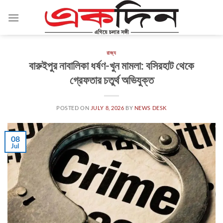
Skip
to
content
রাজ্য
বারুইপুর নাবালিকা ধর্ষণ-খুন মামলা: বসিরহাট থেকে
গ্রেফতার চতুর্থ অভিযুক্ত
POSTED ON
JULY 8, 2026
BY
NEWS DESK
08
Jul