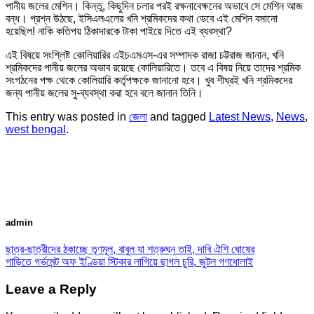
পানীয় জলের মেশিন। কিন্তু, কিছুদিন চলার পরই রক্ষনাবেক্ষনের অভাবে সে মেশিন আজ
বন্ধ। প্রশ্ন উঠছে, ইসিএলএলের খনি শ্রমিকদের কথা ভেবে এই মেশিন বসানো
হয়েছিল! নাকি কতিপয় ঠিকাদারকে টাকা পাইয়ে দিতে এই ব্যবস্থা?
এই বিষয়ে সংশ্লিষ্ট কোলিয়ারির এইচএমএস-এর সম্পাদক রাজা চট্টরাজ জানান, খনি
শ্রমিকদের পানীয় জলের অভাব রয়েছে কোলিয়ারিতে। তবে এ বিষয় নিয়ে তাদের শ্রমিক
সংগঠনের পক্ষ থেকে কোলিয়ারি কর্তৃপক্ষকে জানানো হবে। খুব শীঘ্রই খনি শ্রমিকদের
জন্য পানীয় জলের সু-ব্যবস্থা করা হবে বলে জানান তিনি।
This entry was posted in
জেলা
and tagged
Latest News
,
News
,
west bengal
.
admin
ছাত্র-ছাত্রীদের ঠকাচ্ছে তৃণমূল, বাবুল যা শত্রুঘ্ন তাই, দাবি ঐশি ঘোষের
গাড়িতে গর্ভমেন্ট অফ ইণ্ডিয়া স্টিকার লাগিয়ে ছাগল চুরি, জুটল গণধোলাই
Leave a Reply