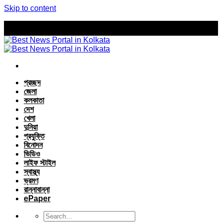
Skip to content
প্রচ্ছদ
জেলা
কলকাতা
দেশ
খেলা
দুনিয়া
প্রযুক্তি
বিনোদন
ভিডিও
লাইফ স্টাইল
স্বাস্থ্য
ভ্রমণ
রান্নাবান্না
ePaper