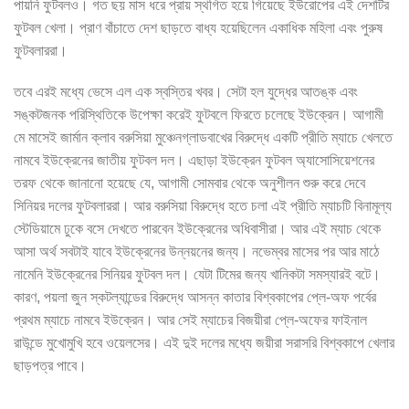
পায়নি ফুটবলও। গত ছয় মাস ধরে প্রায় স্থগিত হয়ে গিয়েছে ইউরোপের এই দেশটির
ফুটবল খেলা। প্রাণ বাঁচাতে দেশ ছাড়তে বাধ্য হয়েছিলেন একাধিক মহিলা এবং পুরুষ
ফুটবলাররা।
তবে এরই মধ্যে ভেসে এল এক স্বস্তির খবর। সেটা হল যুদ্ধের আতঙ্ক এবং
সঙ্কটজনক পরিস্থিতিকে উপেক্ষা করেই ফুটবলে ফিরতে চলেছে ইউক্রেন। আগামী
মে মাসেই জার্মান ক্লাব বরুসিয়া মুঞ্চেনগ্লাডবাখের বিরুদ্ধে একটি প্রীতি ম্যাচে খেলতে
নামবে ইউক্রেনের জাতীয় ফুটবল দল। এছাড়া ইউক্রেন ফুটবল অ্যাসোসিয়েশনের
তরফ থেকে জানানো হয়েছে যে, আগামী সোমবার থেকে অনুশীলন শুরু করে দেবে
সিনিয়র দলের ফুটবলাররা। আর বরুসিয়া বিরুদ্ধে হতে চলা এই প্রীতি ম্যাচটি বিনামূল্য
স্টেডিয়ামে ঢুকে বসে দেখতে পারবেন ইউক্রেনের অধিবাসীরা। আর এই ম্যাচ থেকে
আসা অর্থ সবটাই যাবে ইউক্রেনের উন্নয়নের জন্য। নভেম্বর মাসের পর আর মাঠে
নামেনি ইউক্রেনের সিনিয়র ফুটবল দল। যেটা টিমের জন্য খানিকটা সমস্যারই বটে।
কারণ, পয়লা জুন স্কটল্যান্ডের বিরুদ্ধে আসন্ন কাতার বিশ্বকাপের প্লে-অফ পর্বের
প্রথম ম্যাচে নামবে ইউক্রেন। আর সেই ম্যাচের বিজয়ীরা প্লে-অফের ফাইনাল
রাউন্ডে মুখোমুখি হবে ওয়েলসের। এই দুই দলের মধ্যে জয়ীরা সরাসরি বিশ্বকাপে খেলার
ছাড়পত্র পাবে।