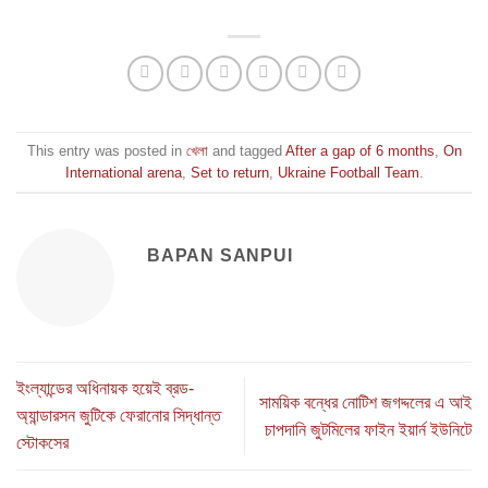
This entry was posted in
খেলা
and tagged
After a gap of 6 months
,
On
International arena
,
Set to return
,
Ukraine Football Team
.
BAPAN SANPUI
ইংল্যান্ডের অধিনায়ক হয়েই ব্রড-
সাময়িক বন্ধের নোটিশ জগদ্দলের এ আই
অ্যান্ডারসন জুটিকে ফেরানোর সিদ্ধান্ত
চাপদানি জুটমিলের ফাইন ইয়ার্ন ইউনিটে
স্টোকসের