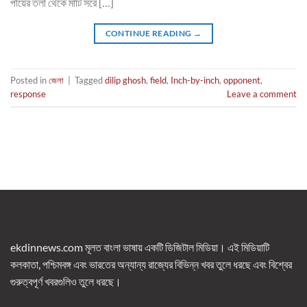
পায়ের তলা থেকে মাটি সরে […]
CONTINUE READING
→
Posted in
জেলা
|
Tagged
dilip ghosh
,
field
,
Inch-by-inch
,
opponent
,
response
Leave a comment
ekdinnews.com মূলত বাংলা ভাষায় একটি ডিজিটাল মিডিয়া। এই মিডিয়াটি
কলকাতা, পশ্চিমবঙ্গ এবং ভারতের অন্যান্য রাজ্যের বিভিন্ন খবর তুলে ধরছে এবং বিশ্বের
গুরুত্বপূর্ণ খবরগুলিও তুলে ধরছে।