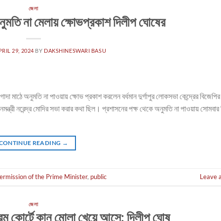
জেলা
অনুমতি না মেলায় ক্ষোভপ্রকাশ দিলীপ ঘোষের
PRIL 29, 2024
BY
DAKSHINESWARI BASU
র গোদা মাঠে অনুমতি না পাওয়ায় ক্ষোভ প্রকাশ করলেন বর্ধমান দুর্গাপুর লোকসভা কেন্দ্রের বিজেপির প
মন্ত্রী নরেন্দ্র মোদির সভা করার কথা ছিল। প্রশাসনের পক্ষ থেকে অনুমতি না পাওয়ায় সোমবার
CONTINUE READING
→
ermission of the Prime Minister
,
public
Leave 
জেলা
প্রিম কোর্টে কান মোলা খেয়ে আসে: দিলীপ ঘোষ