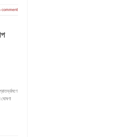
a comment
ীপ
্রাতর্ভ্রমণে
ম ঘোষণা