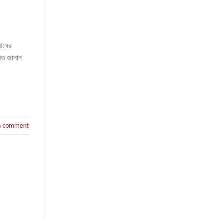
ঘোষের
াগত জানান
a comment