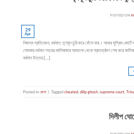
POSTED ON
A
29
Apr
নিজস্ব প্রতিবেদন, বর্ধমান: তৃণমূল চুরি করে ফেঁসে যায়। আবার সুপ্রিম কো
সোমবার বর্ধমান শহরের কালিবাজার আমতলা থেকে প্রাতর্ভ্রমণ শেষ করে কালিবাজ
বর্ধমান উত্তর […]
Posted in
জেলা
|
Tagged
cheated
,
dilip ghosh
,
supreme court
,
Trin
দিলীপ ঘোষ
POSTED ON
A