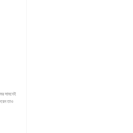
যমের সামনেই
 করেন তাও