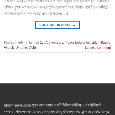
বাইডেন। হোয়াইট হাউসের জারি করা এক বিবৃতি অনুযায়ী বাইডেন বলেছেন, ‘ইউক্রেনে
রাশিয়ার নৃশংস আগ্রাসনের এক বছর পূর্তির মুখে আমি আজ কিয়েভে রয়েছি। প্রেসিডেন্ট
জেলেনস্কির সঙ্গে দেখা করেছি এবং ইউক্রেনের […]
CONTINUE READING
→
Posted in
দুনিয়া
|
Tagged
1st Anniversary
,
4 days before
,
joe biden
,
Russia
Attack
,
Ukraine
,
Visits
Leave a comment
ekdinnews.com মূলত বাংলা ভাষায় একটি ডিজিটাল মিডিয়া। এই মিডিয়াটি
কলকাতা, পশ্চিমবঙ্গ এবং ভারতের অন্যান্য রাজ্যের বিভিন্ন খবর তুলে ধরছে এবং বিশ্বের