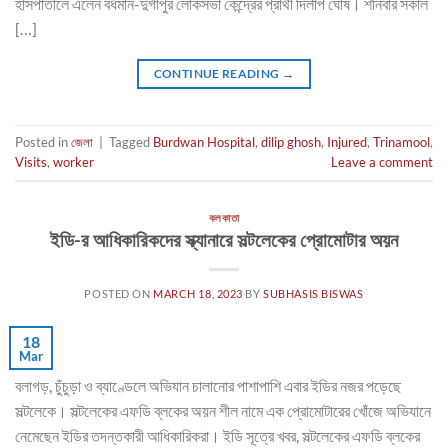
হাসপাতালে এলেন বর্ধমান-দুর্গাপুর লোকসভা কেন্দ্রের প্রার্থী দিলীপ ঘোষ। শনিবার সকাল
[…]
CONTINUE READING
→
Posted in
জেলা
|
Tagged
Burdwan Hospital
,
dilip ghosh
,
Injured
,
Trinamool
,
Visits
,
worker
Leave a comment
কলকাতা
ইডি-র আধিকারিকদের স্ক্যানারে সল্টলেকের প্রোমোটার অয়ন
POSTED ON
MARCH 18, 2023
BY
SUBHASIS BISWAS
18
Mar
বলাগড়, চুঁচুড়া ও ব্যাণ্ডেলে অভিযান চালানোর পাশাপাশি এবার ইডির নজর পড়েছে
সল্টলেকে। সল্টলেকের এফডি ব্লকের অয়ন শীল নামে এক প্রোমোটারের খোঁজে অভিযানে
নেমেছেন ইডির তদন্তকারী আধিকারিকরা। ইডি সূত্রে খবর, সল্টলেকের এফডি ব্লকের