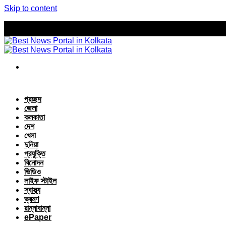
Skip to content
প্রচ্ছদ
জেলা
কলকাতা
দেশ
খেলা
দুনিয়া
প্রযুক্তি
বিনোদন
ভিডিও
লাইফ স্টাইল
স্বাস্থ্য
ভ্রমণ
রান্নাবান্না
ePaper