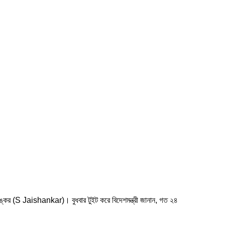
্কর (S Jaishankar)। বুধবার টুইট করে বিদেশমন্ত্রী জানান, গত ২৪