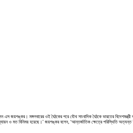
লেন এস জয়শঙ্কর। মঙ্গলবারের ওই বৈঠকের পরে যৌথ সাংবাদিক বৈঠকে ভারতের বিদেশমন্ত্রী ব
্কে মূল্যায়ন ও মত বিনিময় হয়েছে।’ জয়শঙ্কর বলেন, ‘আন্তর্জাতিক ক্ষেত্রে পরিস্থিতি অত্যন