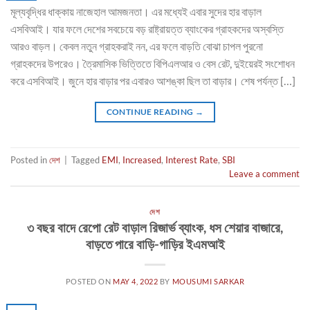
মূল্যবৃদ্ধির ধাক্কায় নাজেহাল আমজনতা। এর মধ্যেই এবার সুদের হার বাড়াল
এসবিআই। যার ফলে দেশের সবচেয়ে বড় রাষ্ট্রায়ত্ত ব্যাংকের গ্রাহকদের অস্বস্তি
আরও বাড়ল। কেবল নতুন গ্রাহকরাই নন, এর ফলে বাড়তি বোঝা চাপল পুরনো
গ্রাহকদের উপরেও। ত্রৈমাসিক ভিত্তিতে বিপিএলআর ও বেস রেট, দুইয়েরই সংশোধন
করে এসবিআই। জুনে হার বাড়ার পর এবারও আশঙ্কা ছিল তা বাড়ার। শেষ পর্যন্ত […]
CONTINUE READING
→
Posted in
দেশ
|
Tagged
EMI
,
Increased
,
Interest Rate
,
SBI
Leave a comment
দেশ
৩ বছর বাদে রেপো রেট বাড়াল রিজার্ভ ব্যাংক, ধস শেয়ার বাজারে,
বাড়তে পারে বাড়ি-গাড়ির ইএমআই
POSTED ON
MAY 4, 2022
BY
MOUSUMI SARKAR