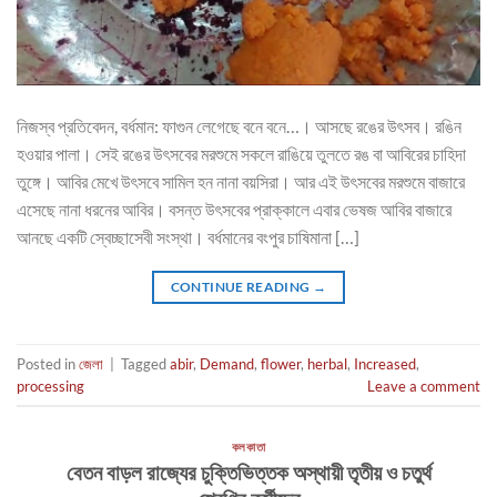
নিজস্ব প্রতিবেদন, বর্ধমান: ফাগুন লেগেছে বনে বনে…। আসছে রঙের উৎসব। রঙিন
হওয়ার পালা। সেই রঙের উৎসবের মরশুমে সকলে রাঙিয়ে তুলতে রঙ বা আবিরের চাহিদা
তুঙ্গে। আবির মেখে উৎসবে সামিল হন নানা বয়সিরা। আর এই উৎসবের মরশুমে বাজারে
এসেছে নানা ধরনের আবির। বসন্ত উৎসবের প্রাক্কালে এবার ভেষজ আবির বাজারে
আনছে একটি স্বেচ্ছাসেবী সংস্থা। বর্ধমানের বংপুর চাষিমানা […]
CONTINUE READING
→
Posted in
জেলা
|
Tagged
abir
,
Demand
,
flower
,
herbal
,
Increased
,
processing
Leave a comment
কলকাতা
বেতন বাড়ল রাজ্যের চুক্তিভিত্তক অস্থায়ী তৃতীয় ও চতুর্থ