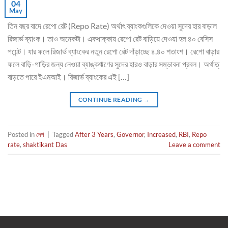
04
May
তিন বছর বাদে রেপো রেট (Repo Rate) অর্থাৎ ব্যাংকগুলিকে দেওয়া সুদের হার বাড়াল
রিজার্ভ ব্যাংক। তাও অনেকটা। একধাক্কায় রেপো রেট বাড়িয়ে দেওয়া হল ৪০ বেসিস
পয়েন্ট। যার ফলে রিজার্ভ ব্যাংকের নতুন রেপো রেট দাঁড়াচ্ছে ৪.৪০ শতাংশ। রেপো বাড়ার
ফলে বাড়ি-গাড়ির জন্য নেওয়া ব্যাঙ্কঋণের সুদের হারও বাড়ার সম্ভাবনা প্রবল। অর্থাত্
বাড়তে পারে ইএমআই। রিজার্ভ ব্যাংকের এই […]
CONTINUE READING
→
Posted in
দেশ
|
Tagged
After 3 Years
,
Governor
,
Increased
,
RBI
,
Repo
rate
,
shaktikant Das
Leave a comment