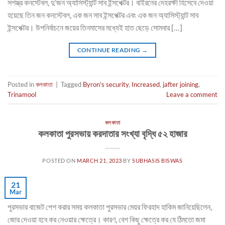
সশস্ত্র কনস্টেবল, দু’জন অ্যাসিস্ট্যান্ট সাব ইন্সপেক্টর। বাইরনের দেহরক্ষী হিসেবে দেওয়া
হয়েছে তিন জন কনস্টেবল, এক জন সাব ইন্সপেক্টর এবং এক জন অ্যাসিস্ট্যান্ট সাব
ইন্সপেক্টর। উপনির্বাচনে জয়ের তিনমাসের মধ্যেই হাত ছেড়ে সোমবার […]
CONTINUE READING
→
Posted in
কলকাতা
|
Tagged
Byron's security
,
Increased
,
jafter joining
,
Trinamool
Leave a comment
কলকাতা
কলকাতা পুরসভায় করদাতার সংখ্যা বৃদ্ধি ৫২ হাজার
POSTED ON
MARCH 21, 2023
BY
SUBHASIS BISWAS
21
Mar
পুরসভার বাজেট পেশ করার সময় কলকাতা পুরসভার মেয়র ফিরহাদ হাকিম জানিয়েছিলেন,
জোর দেওয়া হবে কর নেওয়ার ক্ষেত্রে। কারণ, বেশ কিছু ক্ষেত্রে কর যে ঠিমতো জমা