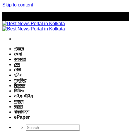
Skip to content
প্রচ্ছদ
জেলা
কলকাতা
দেশ
খেলা
দুনিয়া
প্রযুক্তি
বিনোদন
ভিডিও
লাইফ স্টাইল
স্বাস্থ্য
ভ্রমণ
রান্নাবান্না
ePaper