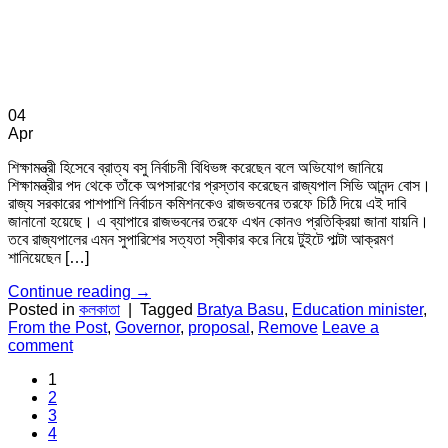
04
Apr
শিক্ষামন্ত্রী হিসেবে ব্রাত্য বসু নির্বাচনী বিধিভঙ্গ করেছেন বলে অভিযোগ জানিয়ে
শিক্ষামন্ত্রীর পদ থেকে তাঁকে অপসারণের প্রস্তাব করেছেন রাজ্যপাল সিভি আনন্দ বোস।
রাজ্য সরকারের পাশপাশি নির্বাচন কমিশনকেও রাজভবনের তরফে চিঠি দিয়ে এই দাবি
জানানো হয়েছে। এ ব্যাপারে রাজভবনের তরফে এখন কোনও প্রতিক্রিয়া জানা যায়নি।
তবে রাজ্যপালের এমন সুপারিশের সত্যতা স্বীকার করে নিয়ে টুইটে পাল্টা আক্রমণ
শানিয়েছেন […]
Continue reading
→
Posted in
কলকাতা
|
Tagged
Bratya Basu
,
Education minister
,
From the Post
,
Governor
,
proposal
,
Remove
Leave a
comment
1
2
3
4