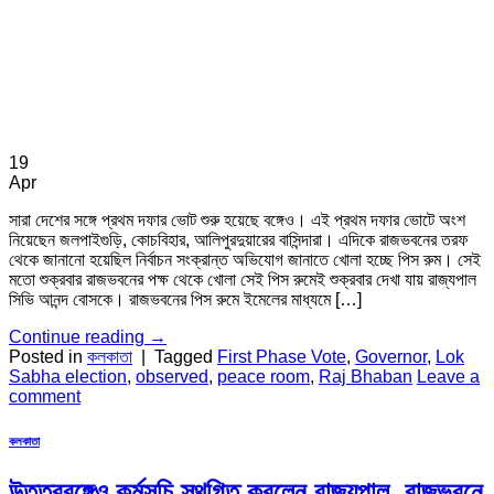
19
Apr
সারা দেশের সঙ্গে প্রথম দফার ভোট শুরু হয়েছে বঙ্গেও। এই প্রথম দফার ভোটে অংশ
নিয়েছেন জলপাইগুড়ি, কোচবিহার, আলিপুরদুয়ারের বাসিন্দারা। এদিকে রাজভবনের তরফ
থেকে জানানো হয়েছিল নির্বাচন সংক্রান্ত অভিযোগ জানাতে খোলা হচ্ছে পিস রুম। সেই
মতো শুক্রবার রাজভবনের পক্ষ থেকে খোলা সেই পিস রুমেই শুক্রবার দেখা যায় রাজ্যপাল
সিভি আনন্দ বোসকে। রাজভবনের পিস রুমে ইমেলের মাধ্যমে […]
Continue reading
→
Posted in
কলকাতা
|
Tagged
First Phase Vote
,
Governor
,
Lok
Sabha election
,
observed
,
peace room
,
Raj Bhaban
Leave a
comment
কলকাতা
উত্তরবঙ্গেও কর্মসূচি স্থগিত করলেন রাজ্যপাল, রাজভবনে