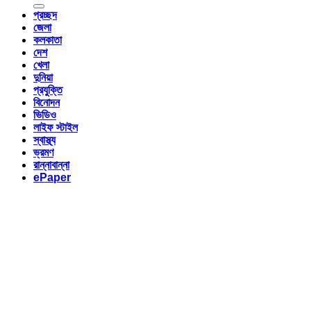
প্রচ্ছদ
জেলা
কলকাতা
দেশ
খেলা
দুনিয়া
প্রযুক্তি
বিনোদন
ভিডিও
লাইফ স্টাইল
স্বাস্থ্য
ভ্রমণ
রান্নাবান্না
ePaper