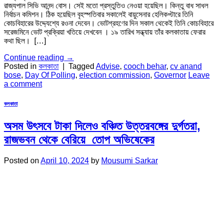
রাজ্যপাল সিভি আনন্দ বোস। সেই মতো প্রস্তুতিও নেওয়া হয়েছিল। কিন্তু বাধ সাধল
নির্বাচন কমিশন। ঠিক হয়েছিল বৃহস্পতিবার সকালেই বায়ুসেনার হেলিকপ্টারে তিনি
কোচবিহারের উদ্দ্যেশ্যে রওনা দেবেন। ভোটগ্রহণের দিন সকাল থেকেই তিনি কোচবিহারে
সরেজমিনে ভোট প্রক্রিয়া খতিয়ে দেখবেন । ১৯ তারিখ সন্ধ্যায় তাঁর কলকাতায় ফেরার
কথা ছিল। […]
Continue reading
→
Posted in
কলকাতা
|
Tagged
Advise
,
cooch behar
,
cv anand
bose
,
Day Of Polling
,
election commission
,
Governor
Leave
a comment
কলকাতা
অসম উৎসবে টাকা দিলেও বঞ্চিত উত্তরবঙ্গের দুর্গতরা,
রাজভবন থেকে বেরিয়ে তোপ অভিষেকের
Posted on
April 10, 2024
by
Mousumi Sarkar