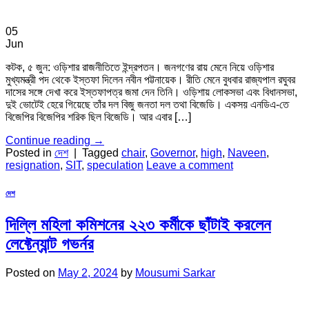
05
Jun
কটক, ৫ জুন: ওড়িশার রাজনীতিতে ইন্দ্রপতন। জনগণের রায় মেনে নিয়ে ওড়িশার
মুখ্যমন্ত্রী পদ থেকে ইস্তফা দিলেন নবীন পট্টনায়েক। রীতি মেনে বুধবার রাজ্যপাল রঘুবর
দাসের সঙ্গে দেখা করে ইস্তফাপত্র জমা দেন তিনি। ওড়িশায় লোকসভা এবং বিধানসভা,
দুই ভোটেই হেরে গিয়েছে তাঁর দল বিজু জনতা দল তথা বিজেডি। একসয় এনডিএ-তে
বিজেপির বিজেপির শরিক ছিল বিজেডি। আর এবার […]
Continue reading
→
Posted in
দেশ
|
Tagged
chair
,
Governor
,
high
,
Naveen
,
resignation
,
SIT
,
speculation
Leave a comment
দেশ
দিল্লি মহিলা কমিশনের ২২৩ কর্মীকে ছাঁটাই করলেন
লেফ্টেন্যান্ট গভর্নর
Posted on
May 2, 2024
by
Mousumi Sarkar