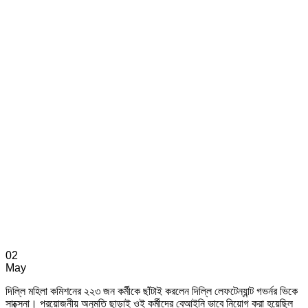
02
May
দিল্লি মহিলা কমিশনের ২২৩ জন কর্মীকে ছাঁটাই করলেন দিল্লি লেফটেন্যান্ট গভর্নর ভিকে
সাক্সেনা। প্রয়োজনীয় অনুমতি ছাড়াই ওই কর্মীদের বেআইনি ভাবে নিয়োগ করা হয়েছিল