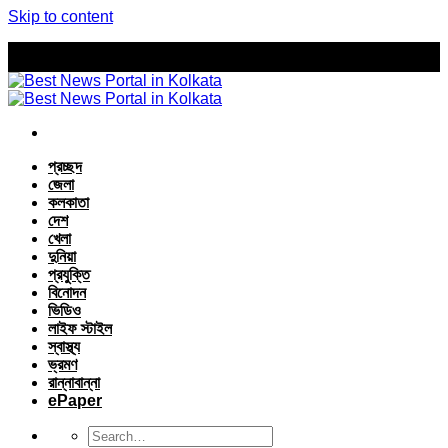
Skip to content
প্রচ্ছদ
জেলা
কলকাতা
দেশ
খেলা
দুনিয়া
প্রযুক্তি
বিনোদন
ভিডিও
লাইফ স্টাইল
স্বাস্থ্য
ভ্রমণ
রান্নাবান্না
ePaper