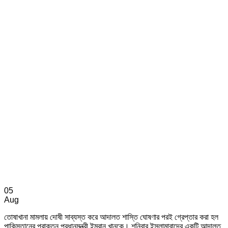
05
Aug
তোষাখানা মামলায় দোষী সাব্যস্ত করে আদালত শাস্তি ঘোষণার পরই গ্রেপ্তার করা হল
পাকিস্তানের প্রাক্তন প্রধানমন্ত্রী ইমরান খানকে। শনিবার ইসলামাবাদের একটি আদালত