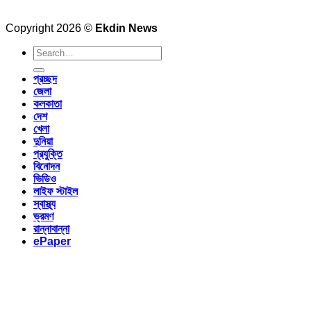
Copyright 2026 ©
Ekdin News
প্রচ্ছদ
জেলা
কলকাতা
দেশ
খেলা
দুনিয়া
প্রযুক্তি
বিনোদন
ভিডিও
লাইফ স্টাইল
স্বাস্থ্য
ভ্রমণ
রান্নাবান্না
ePaper