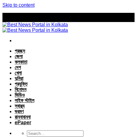
Skip to content
প্রচ্ছদ
জেলা
কলকাতা
দেশ
খেলা
দুনিয়া
প্রযুক্তি
বিনোদন
ভিডিও
লাইফ স্টাইল
স্বাস্থ্য
ভ্রমণ
রান্নাবান্না
ePaper