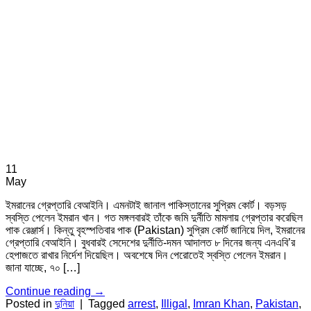
11
May
ইমরানের গ্রেপ্তারি বেআইনি। এমনটাই জানাল পাকিস্তানের সুপ্রিম কোর্ট। বড়সড়
স্বস্তি পেলেন ইমরান খান। গত মঙ্গলবারই তাঁকে জমি দুর্নীতি মামলায় গ্রেপ্তার করেছিল
পাক রেঞ্জার্স। কিন্তু বৃহস্পতিবার পাক (Pakistan) সুপ্রিম কোর্ট জানিয়ে দিল, ইমরানের
গ্রেপ্তারি বেআইনি। বুধবারই সেদেশের দুর্নীতি-দমন আদালত ৮ দিনের জন্য এনএবি’র
হেপাজতে রাখার নির্দেশ দিয়েছিল। অবশেষে দিন পেরোতেই স্বস্তি পেলেন ইমরান।
জানা যাচ্ছে, ৭০ […]
Continue reading
→
Posted in
দুনিয়া
|
Tagged
arrest
,
Illigal
,
Imran Khan
,
Pakistan
,