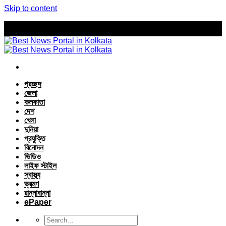
Skip to content
প্রচ্ছদ
জেলা
কলকাতা
দেশ
খেলা
দুনিয়া
প্রযুক্তি
বিনোদন
ভিডিও
লাইফ স্টাইল
স্বাস্থ্য
ভ্রমণ
রান্নাবান্না
ePaper