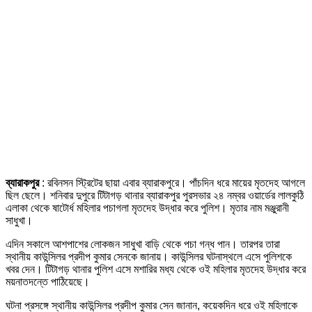
ব্যারাকপুর
: রবিনসন স্ট্রিটের ছায়া এবার ব্যারাকপুরে। পাঁচদিন ধরে মায়ের মৃতদেহ আগলে
ছিল ছেলে। শনিবার দুপুরে টিটাগড় থানার ব্যারাকপুর পুরসভার ২৪ নম্বর ওয়ার্ডের লালকুঠি
এলাকা থেকে ষাটোর্ধ মহিলার পচাগলা মৃতদেহ উদ্ধার করে পুলিশ। মৃতার নাম মঞ্জুরানী
সাধুখা।
এদিন সকালে আশপাশের লোকজন সাধুখা বাড়ি থেকে পচা গন্ধ পান। তারপর তারা
স্থানীয় কাউন্সিলর প্রদীপ কুমার সেনকে জানায়। কাউন্সিলর ঘটনাস্থলে এসে পুলিশকে
খবর দেন। টিটাগড় থানার পুলিশ এসে মশারির মধ্য থেকে ওই মহিলার মৃতদেহ উদ্ধার করে
ময়নাতদন্তে পাঠিয়েছে।
ঘটনা প্রসঙ্গে স্থানীয় কাউন্সিলর প্রদীপ কুমার সেন জানান, কয়েকদিন ধরে ওই মহিলাকে