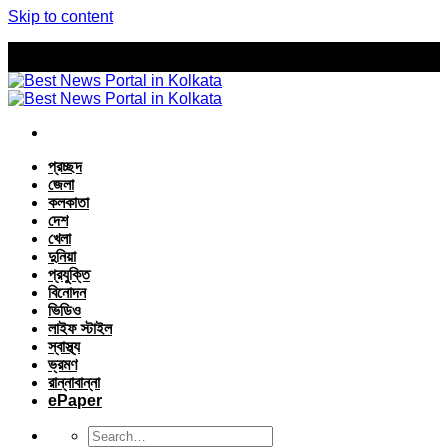
Skip to content
প্রচ্ছদ
জেলা
কলকাতা
দেশ
খেলা
দুনিয়া
প্রযুক্তি
বিনোদন
ভিডিও
লাইফ স্টাইল
স্বাস্থ্য
ভ্রমণ
রান্নাবান্না
ePaper