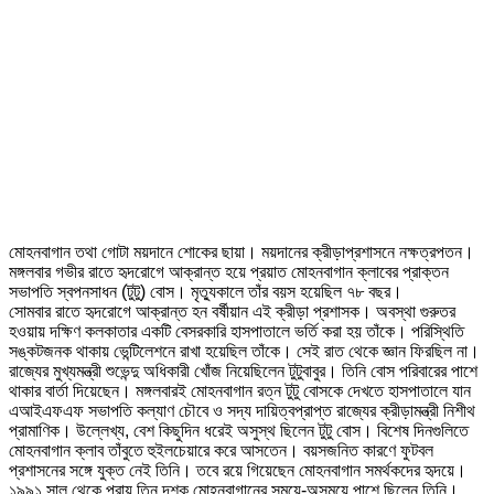
মোহনবাগান তথা গোটা ময়দানে শোকের ছায়া। ময়দানের ক্রীড়াপ্রশাসনে নক্ষত্রপতন।
মঙ্গলবার গভীর রাতে হৃদরোগে আক্রান্ত হয়ে প্রয়াত মোহনবাগান ক্লাবের প্রাক্তন
সভাপতি স্বপনসাধন (টুটু) বোস। মৃত্যুকালে তাঁর বয়স হয়েছিল ৭৮ বছর।
সোমবার রাতে হৃদরোগে আক্রান্ত হন বর্ষীয়ান এই ক্রীড়া প্রশাসক। অবস্থা গুরুতর
হওয়ায় দক্ষিণ কলকাতার একটি বেসরকারি হাসপাতালে ভর্তি করা হয় তাঁকে। পরিস্থিতি
সঙ্কটজনক থাকায় ভেন্টিলেশনে রাখা হয়েছিল তাঁকে। সেই রাত থেকে জ্ঞান ফিরছিল না।
রাজ্যের মুখ্যমন্ত্রী শুভেন্দু অধিকারী খোঁজ নিয়েছিলেন টুটুবাবুর। তিনি বোস পরিবারের পাশে
থাকার বার্তা দিয়েছেন। মঙ্গলবারই মোহনবাগান রত্ন টুটু বোসকে দেখতে হাসপাতালে যান
এআইএফএফ সভাপতি কল্যাণ চৌবে ও সদ্য দায়িত্বপ্রাপ্ত রাজ্যের ক্রীড়ামন্ত্রী নিশীথ
প্রামাণিক। উল্লেখ্য, বেশ কিছুদিন ধরেই অসুস্থ ছিলেন টুটু বোস। বিশেষ দিনগুলিতে
মোহনবাগান ক্লাব তাঁবুতে হুইলচেয়ারে করে আসতেন। বয়সজনিত কারণে ফুটবল
প্রশাসনের সঙ্গে যুক্ত নেই তিনি। তবে রয়ে গিয়েছেন মোহনবাগান সমর্থকদের হৃদয়ে।
​১৯৯১ সাল থেকে প্রায় তিন দশক মোহনবাগানের সময়ে-অসময়ে পাশে ছিলেন তিনি।