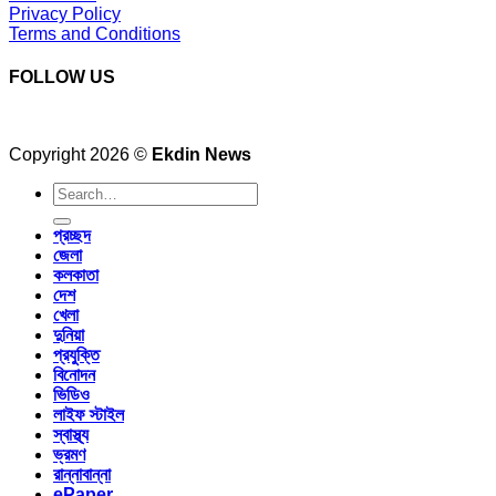
Privacy Policy
Terms and Conditions
FOLLOW US
Copyright 2026 ©
Ekdin News
প্রচ্ছদ
জেলা
কলকাতা
দেশ
খেলা
দুনিয়া
প্রযুক্তি
বিনোদন
ভিডিও
লাইফ স্টাইল
স্বাস্থ্য
ভ্রমণ
রান্নাবান্না
ePaper