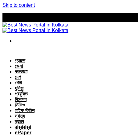
Skip to content
প্রচ্ছদ
জেলা
কলকাতা
দেশ
খেলা
দুনিয়া
প্রযুক্তি
বিনোদন
ভিডিও
লাইফ স্টাইল
স্বাস্থ্য
ভ্রমণ
রান্নাবান্না
ePaper