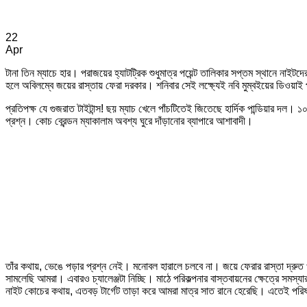
22
Apr
টানা তিন ম্যাচে হার। পরাজয়ের হ্যাটট্রিক শুধুমাত্র পয়েন্ট তালিকার সপ্তম স্থানে না
হলে অবিলম্বে জয়ের রাস্তায় ফেরা দরকার। শনিবার সেই লক্ষ্যেই নবি মুম্বইয়ের ডিওয়
প্রতিপক্ষ যে গুজরাত টাইটান্স! ছয় ম্যাচ খেলে পাঁচটিতেই জিতেছে হার্দিক পান্ডিয়ার 
প্রশ্ন। কোচ ব্রেন্ডন ম্যাকালাম অবশ্য ঘুরে দাঁড়ানোর ব্যাপারে আশাবাদী।
তাঁর কথায়, ভেঙে পড়ার প্রশ্ন নেই। মনোবল হারালে চলবে না। জয়ে ফেরার রাস্তা দ্
সামলেছি আমরা। এবারও চ্যালেঞ্জটা নিচ্ছি। মাঠে পরিকল্পনার বাস্তবায়নের ক্ষেত্রে সমস্যা
নাইট কোচের কথায়, এতবড় টার্গেট তাড়া করে আমরা মাত্র সাত রানে হেরেছি। এতেই পরি