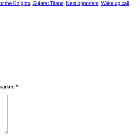
or the Knights
,
Gujarat Titans
,
Next opponent
,
Wake up call
.
 marked
*