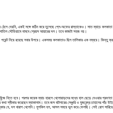
ইটদের ঠেলে দেয়নি, একই সঙ্গে কঠিন করে তুলেছে প্লে-অফের রাস্তাকেও। সাত ম্যাচে কলকাতা
াই পাতিল স্টেডিয়ামে নামবে শ্রেয়স আয়ারের দল। তবে কাজটা সহজ নয়।
দল। ১০ পয়েন্ট নিয়ে রয়েছে সবার উপরে। একসময় কলকাতাও ছিল তালিকার এক নম্বরে। কিন্তু ক
রুত খুঁজে নিতে হবে। পরপর কয়েক ম্যাচ হারলে খেলোয়াড়দের মধ্যে হাল ছেড়ে দেওয়ার প
র কথা স্বীকার করেছেন ম্যাকালাম। তবে জস বাটলারের সেঞ্চুরি ও যুজবেন্দ্র চাহালের পাঁচ উ
ষ্কার যে, দল খারাপ খেলেনি। মুশকিল হল, আসল সময়ে ভুল করে ফেলছি। সেই রোগ সারিয়ে 