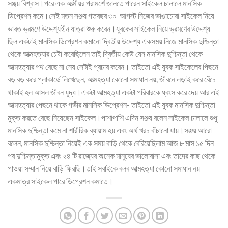
সঞ্জয় বিশ্বাস।পরে এক আত্মীয়র পরামর্শে জানতে পারেন সাইকেল চালালে মানসিক
ডিপ্রেশন কমে।সেই মতন সঞ্জয় গতবছর ৩০ আগস্ট নিজের ভাঙাচোরা সাইকেল নিয়ে
ভারত ভ্রমণে উদ্দেশ্যহীন যাত্রা শুরু করেন।যুবকের সাইকেল নিয়ে ভ্রমণের উদ্দেশ্য
ছিল একটাই মানসিক ডিপ্রেশন কমানো দ্বিতীয় উদ্দেশ্য একসময় নিজে মানসিক দুশ্চিন্তা
থেকে আত্মহত্যার চেষ্টা করেছিলেন তাই দ্বিতীয় কেউ যেন মানসিক দুশ্চিন্তা থেকে
আত্মহত্যার পথ বেছে না নেয় সেটাই প্রচার করেন। তাইতো এই যুবক সাইকেলের পিছনে
বড় বড় করে প্লাকার্ডে লিখেছেন, আত্মহত্যা কোনো সমাধান নয়, জীবনে লড়াই করে বেঁচে
থাকাই হল আসল জীবন যুদ্ধ।একটা আত্মহত্যা একটা পরিবারকে ধ্বংস করে দেয় আর এই
আত্মহত্যার পেছনে থাকে গভীর মানসিক ডিপ্রেশন- তাইতো এই যুবক মানসিক দুশ্চিন্তা
মুক্ত করতে বেছে নিয়েছেন সাইকেল।পাশাপাশি এদিন সঞ্জয় বলেন সাইকেল চালালে শুধু
মানসিক দুশ্চিন্তা কমে না শারীরিক ব্যায়াম হয় এবং অর্থ খরচ বাঁচানো যায়।সঞ্জয় আরো
বলেন, মানসিক দুশ্চিন্তা নিয়েই এক সময় বাড়ি থেকে বেরিয়েছিলাম আজ ৮ মাস ১৫ দিন
পর দুশ্চিন্তামুক্ত এবং ২৪ টি রাজ্যের অনেক মানুষের ভালোবাসা এবং তাদের কাছ থেকে
পাওয়া সম্মান নিয়ে বাড়ি ফিরছি।তাই সবাইকে বলব আত্মহত্যা কোনো সমাধান নয়
একমাত্র সাইকেল পারে ডিপ্রেশন কমাতে।