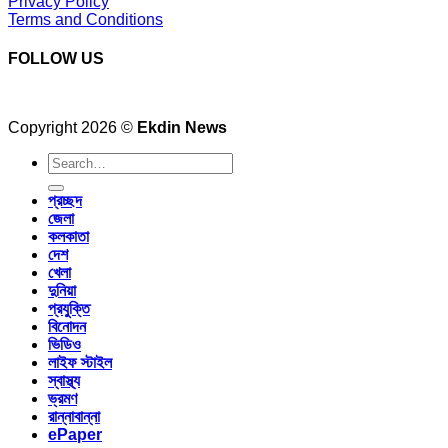
Privacy Policy
Terms and Conditions
FOLLOW US
Copyright 2026 ©
Ekdin News
প্রচ্ছদ
জেলা
কলকাতা
দেশ
খেলা
দুনিয়া
প্রযুক্তি
বিনোদন
ভিডিও
লাইফ স্টাইল
স্বাস্থ্য
ভ্রমণ
রান্নাবান্না
ePaper