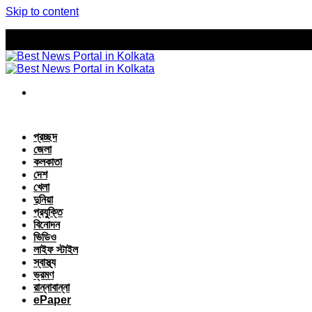
Skip to content
প্রচ্ছদ
জেলা
কলকাতা
দেশ
খেলা
দুনিয়া
প্রযুক্তি
বিনোদন
ভিডিও
লাইফ স্টাইল
স্বাস্থ্য
ভ্রমণ
রান্নাবান্না
ePaper