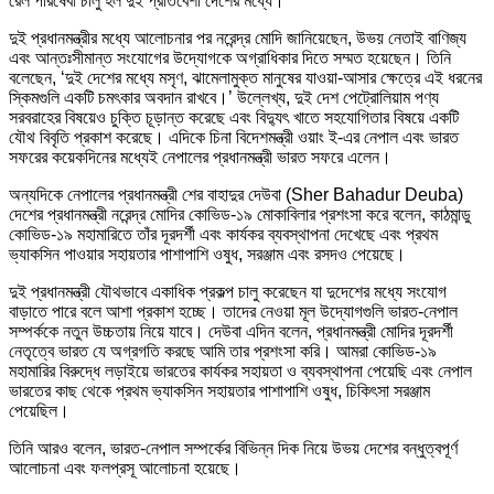
রেল পরিষেবা চালু হল দুই প্রতিবেশী দেশের মধ্যে।
দুই প্রধানমন্ত্রীর মধ্যে আলোচনার পর নরেন্দ্র মোদি জানিয়েছেন, উভয় নেতাই বাণিজ্য
এবং আন্তঃসীমান্ত সংযোগের উদ্যোগকে অগ্রাধিকার দিতে সম্মত হয়েছেন। তিনি
বলেছেন, ‘দুই দেশের মধ্যে মসৃণ, ঝামেলামুক্ত মানুষের যাওয়া-আসার ক্ষেত্রে এই ধরনের
স্কিমগুলি একটি চমৎকার অবদান রাখবে।’ উল্লেখ্য, দুই দেশ পেট্রোলিয়াম পণ্য
সরবরাহের বিষয়েও চুক্তি চূড়ান্ত করেছে এবং বিদ্যুৎ খাতে সহযোগিতার বিষয়ে একটি
যৌথ বিবৃতি প্রকাশ করেছে। এদিকে চিনা বিদেশমন্ত্রী ওয়াং ই-এর নেপাল এবং ভারত
সফরের কয়েকদিনের মধ্যেই নেপালের প্রধানমন্ত্রী ভারত সফরে এলেন।
অন্যদিকে নেপালের প্রধানমন্ত্রী শের বাহাদুর দেউবা (Sher Bahadur Deuba)
দেশের প্রধানমন্ত্রী নরেন্দ্র মোদির কোভিড-১৯ মোকাবিলার প্রশংসা করে বলেন, কাঠমান্ডু
কোভিড-১৯ মহামারিতে তাঁর দূরদর্শী এবং কার্যকর ব্যবস্থাপনা দেখেছে এবং প্রথম
ভ্যাকসিন পাওয়ার সহায়তার পাশাপাশি ওষুধ, সরঞ্জাম এবং রসদও পেয়েছে।
দুই প্রধানমন্ত্রী যৌথভাবে একাধিক প্রকল্প চালু করেছেন যা দুদেশের মধ্যে সংযোগ
বাড়াতে পারে বলে আশা প্রকাশ হচ্ছে। তাদের নেওয়া মূল উদ্যোগগুলি ভারত-নেপাল
সম্পর্ককে নতুন উচ্চতায় নিয়ে যাবে। দেউবা এদিন বলেন, প্রধানমন্ত্রী মোদির দূরদর্শী
নেতৃত্বে ভারত যে অগ্রগতি করছে আমি তার প্রশংসা করি। আমরা কোভিড-১৯
মহামারির বিরুদ্ধে লড়াইয়ে ভারতের কার্যকর সহায়তা ও ব্যবস্থাপনা পেয়েছি এবং নেপাল
ভারতের কাছ থেকে প্রথম ভ্যাকসিন সহায়তার পাশাপাশি ওষুধ, চিকিৎসা সরঞ্জাম
পেয়েছিল।
তিনি আরও বলেন, ভারত-নেপাল সম্পর্কের বিভিন্ন দিক নিয়ে উভয় দেশের বন্ধুত্বপূর্ণ
আলোচনা এবং ফলপ্রসূ আলোচনা হয়েছে।