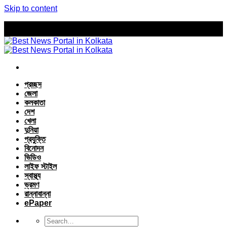
Skip to content
প্রচ্ছদ
জেলা
কলকাতা
দেশ
খেলা
দুনিয়া
প্রযুক্তি
বিনোদন
ভিডিও
লাইফ স্টাইল
স্বাস্থ্য
ভ্রমণ
রান্নাবান্না
ePaper