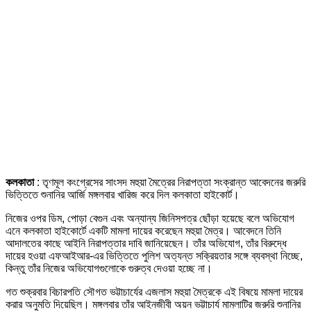
কলকাতা
: তৃণমূল কংগ্রেসের সাংসদ মহুয়া মৈত্রের নিরাপত্তা সংক্রান্ত আবেদনের জরুরি
ভিত্তিতে শুনানির আর্জি মঙ্গলবার খারিজ করে দিল কলকাতা হাইকোর্ট।
নিজের ওপর ডিম, পোড়া বেগুন এবং অন্যান্য জিনিসপত্র ছোঁড়া হয়েছে বলে অভিযোগ
এনে কলকাতা হাইকোর্টে একটি মামলা দায়ের করেছেন মহুয়া মৈত্র। আবেদনে তিনি
আদালতের কাছে আইনি নিরাপত্তার দাবি জানিয়েছেন। তাঁর অভিযোগ, তাঁর বিরুদ্ধে
দায়ের হওয়া এফআইআর-এর ভিত্তিতে পুলিশ অত্যন্ত সক্রিয়তার সঙ্গে ব্যবস্থা নিচ্ছে,
কিন্তু তাঁর নিজের অভিযোগগুলোকে গুরুত্ব দেওয়া হচ্ছে না।
গত শুক্রবার বিচারপতি সৌগত ভট্টাচার্যের এজলাস মহুয়া মৈত্রকে এই বিষয়ে মামলা দায়ের
করার অনুমতি দিয়েছিল। মঙ্গলবার তাঁর আইনজীবী অয়ন ভট্টাচার্য মামলাটির জরুরি শুনানির