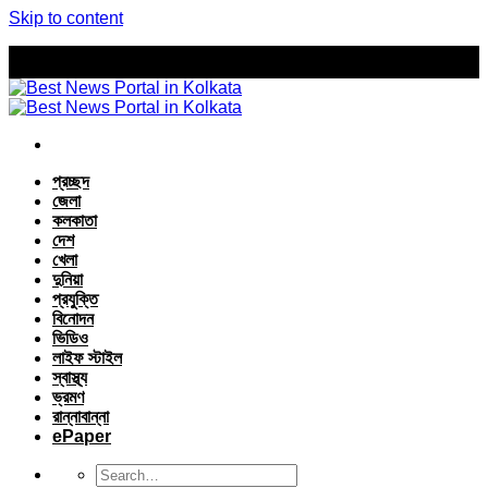
Skip to content
প্রচ্ছদ
জেলা
কলকাতা
দেশ
খেলা
দুনিয়া
প্রযুক্তি
বিনোদন
ভিডিও
লাইফ স্টাইল
স্বাস্থ্য
ভ্রমণ
রান্নাবান্না
ePaper