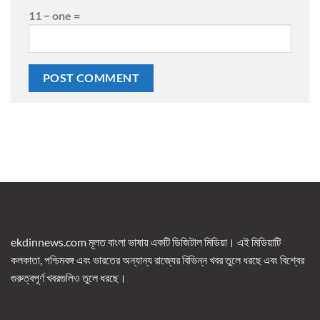
11 − one =
ekdinnews.com মূলত বাংলা ভাষায় একটি ডিজিটাল মিডিয়া। এই মিডিয়াটি
কলকাতা, পশ্চিমবঙ্গ এবং ভারতের অন্যান্য রাজ্যের বিভিন্ন খবর তুলে ধরছে এবং বিশ্বের
গুরুত্বপূর্ণ খবরগুলিও তুলে ধরছে।