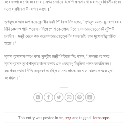
করে বাংলাকে শেষ করে দেয়। এখন সেখানে বিজেপি ক্ষমতায় থাকায় মানুষ দ্বিতীয়বারের
মতো স্বাধীনতা উদযাপন করছে।”
তৃণমূলকে আক্রমণ করে কেন্দ্রীয় মন্ত্রী গিরিরাজ সিং বলেন, “তৃণমূল, মমতা বন্দ্যোপাধ্যায়,
যিনি চপ্পল ও শাড়ি পরে সাদাসিধে পোশাকে পোজ দিতেন, মমতার নেতৃত্বেই লুটপাট
চলছিল। মন্ত্রী থেকে শুরু করে মমতার নেতৃত্বাধীন সকলেরই এখন মুখোশ উন্মোচিত
হচ্ছে।”
শ্যামাপ্রসাদকে স্মরণ করে কেন্দ্রীয় মন্ত্রী গিরিরাজ সিং বলেন, “দেশভাগের সময়
শ্যামাপ্রসাদ মুখোপাধ্যায় বাংলা রক্ষায় এক গুরুত্বপূর্ণ ভূমিকা পালন করেছিলেন।
কংগ্রেস তোষণ নীতি অনুসরণ করেছিল ও সমালোচকদের মতে, বাংলাকে অবহেলা
করেছিল।”
This entry was posted in
দেশ
,
রাজ্য
and tagged
Horoscope
.