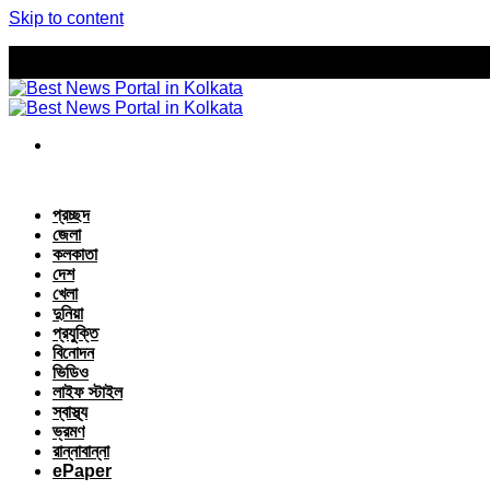
Skip to content
প্রচ্ছদ
জেলা
কলকাতা
দেশ
খেলা
দুনিয়া
প্রযুক্তি
বিনোদন
ভিডিও
লাইফ স্টাইল
স্বাস্থ্য
ভ্রমণ
রান্নাবান্না
ePaper