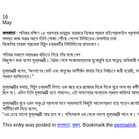
16
May
কলকাতা
: শনিবার দক্ষিণ ২৪ পরগনার ডায়মন্ড হারবারে নিজের প্রথম হাইপ্রোফাইল প্রশাসনিক
সমস্ত কাজ শুরুর আগে তিনি সোজা পৌঁছে গেলেন টলিউডের মেগাস্টার তথা
বিজেপির তারকা প্রচারক মিঠুন চক্রবর্তীর নিউটাউনের বাসভবনে।
শনিবার সকালে মহাগুরুর বাড়িতে গিয়ে তাঁর সঙ্গে বেশ
কিছুক্ষণ কথা বলেন মুখ্যমন্ত্রী। বৈঠক শেষে সংবাদমাধ্যমের মুখোমুখি হয়ে শুভেন্দু অধিকারী
মুখ্যমন্ত্রী বলেন, “জনগণের ভোট এবং মানুষের আশীর্বাদ মাথায় নিয়ে নির্বাচনে জয়ী হয়েছি,
প্রধান ব্যক্তিত্ব।”
মুখ্যমন্ত্রীর কথায়, মিঠুন চক্রবর্তী বিগত এক বছর ধরে রাজ্যের দিকে দিকে ঘুরে অসংখ্য 
ছিল না। এদিন তিনি মুখ্যমন্ত্রী হতে পারলেও, এই সাফল্যের অন্যতম প্রধান কারিগর আসল
মুখ্যমন্ত্রীর মুখে এমন অকুণ্ঠ প্রশংসা শুনে স্বভাবতই কিছুটা আবেগপ্রবণ হয়ে পড়েন রুপোল
সার্টিফিকেট দিয়ে বলেন,
“এর চেয়ে ভালো মুখ্যমন্ত্রী আর হবে না। পশ্চিমবঙ্গে এর থেকে ভালো মুখ্যমন্ত্রী পাবে
This entry was posted in
কলকাতা
,
রাজ্য
. Bookmark the
permalink
.