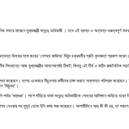
 সফরে যাচ্ছেন মুখ্যমন্ত্রী শুভেন্দু অধিকারী । তবে এই ব্যস্ত ও অত্যন্ত গুরুত্বপূর্ণ স
 অত্যন্ত বিনয়ের সঙ্গে জয়ের ‘নেপথ্য কারিগর’ মিঠুন চক্রবর্তীর প্রতি কৃতজ্ঞতা প্রকাশ করেন
 দলীয় সিদ্ধান্তে আজ মুখ্যমন্ত্রীর আসনেবসেছি ঠিকই; কিন্তু এই দীর্ঘ ও কঠিন রাজনৈতিক ল
কর্মীসভা করেছেন। দলের একেবারে নীচুতলার কর্মীদের চাঙ্গা করতে অক্লান্ত পরিশ্রম করেছেন।
ে ‘মিঠুনদা’।
ি পর্দার ‘মহাগুরু’। পাশে দাঁড়িয়ে থাকা শুভেন্দু অধিকারীকে স্নেহের আলিঙ্গনে জড়িয়ে ধরেন ত
 না। শপথ নেওয়ার পর মুহূর্ত থেকে ইনি কাজ শুরু করেছেন। আগামীদিনে আর কী কী হয়, তা সক