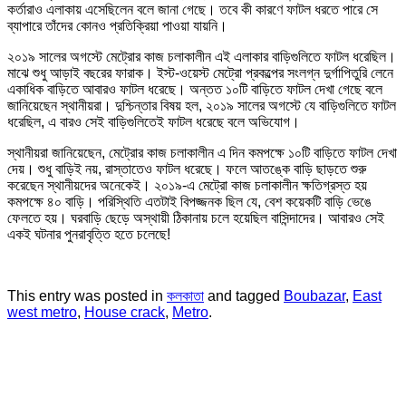
কর্তারাও এলাকায় এসেছিলেন বলে জানা গেছে। তবে কী কারণে ফাটল ধরতে পারে সে
ব্যাপারে তাঁদের কোনও প্রতিক্রিয়া পাওয়া যায়নি।
২০১৯ সালের অগস্টে মেট্রোর কাজ চলাকালীন এই এলাকার বাড়িগুলিতে ফাটল ধরেছিল।
মাঝে শুধু আড়াই বছরের ফারাক। ইস্ট-ওয়েস্ট মেট্রো প্রকল্পের সংলগ্ন দুর্গাপিতুরি লেনে
একাধিক বাড়িতে আবারও ফাটল ধরেছে। অন্তত ১০টি বাড়িতে ফাটল দেখা গেছে বলে
জানিয়েছেন স্থানীয়রা। দুশ্চিন্তার বিষয় হল, ২০১৯ সালের অগস্টে যে বাড়িগুলিতে ফাটল
ধরেছিল, এ বারও সেই বাড়িগুলিতেই ফাটল ধরেছে বলে অভিযোগ।
স্থানীয়রা জানিয়েছেন, মেট্রোর কাজ চলাকালীন এ দিন কমপক্ষে ১০টি বাড়িতে ফাটল দেখা
দেয়। শুধু বাড়িই নয়, রাস্তাতেও ফাটল ধরেছে। ফলে আতঙ্কে বাড়ি ছাড়তে শুরু
করেছেন স্থানীয়দের অনেকেই। ২০১৯-এ মেট্রো কাজ চলাকালীন ক্ষতিগ্রস্ত হয়
কমপক্ষে ৪০ বাড়ি। পরিস্থিতি এতটাই বিপজ্জনক ছিল যে, বেশ কয়েকটি বাড়ি ভেঙে
ফেলতে হয়। ঘরবাড়ি ছেড়ে অস্থায়ী ঠিকানায় চলে হয়েছিল বাসিন্দাদের। আবারও সেই
একই ঘটনার পুনরাবৃত্তি হতে চলেছে!
This entry was posted in
কলকাতা
and tagged
Boubazar
,
East
west metro
,
House crack
,
Metro
.