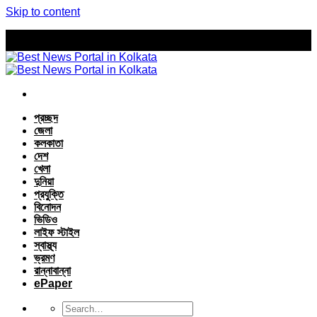
Skip to content
প্রচ্ছদ
জেলা
কলকাতা
দেশ
খেলা
দুনিয়া
প্রযুক্তি
বিনোদন
ভিডিও
লাইফ স্টাইল
স্বাস্থ্য
ভ্রমণ
রান্নাবান্না
ePaper