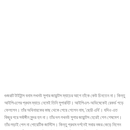
গুজরাট টাইটান্স বনাম লখনউ সুপার জায়ান্টস ম্যাচের আগে তাঁকে কেউ চিনতেন না। কিন্তু
আইপিএলের প্রথম ম্যাচে নেমেই তিনি সুপারহিট। আইপিএল-অভিষেকেই রেকর্ড গড়ে
ফেললেন। তাঁর অধিনায়কের কাছ থেকে পেয়ে গেলেন নাম, ‘ছোট্ট এবি’। যদিও এত
কিছুর পরে সর্বাঙ্গীন সুন্দর হল না। তাঁর দল লখনউ সুপার জায়ান্টস হেরেই গেল শেষমেশ।
তাঁর লড়াই পেল না পোয়েটিক জাস্টিস। কিন্তু প্রথম দর্শনেই সবার নজর কেড়ে নিলেন