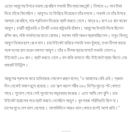
এহেন আয়ুশের উপরে ভরসা রেখেছিল লখনউ টিম ম্যানেজমেন্ট। নিলামে ২০ লাখ টাকা
দিয়ে তাঁকে কিনেছিল। আযুশও তা ফিরিয়ে দিয়েছেন তাঁর দলকে। লখনউ যে তাঁর উপরে
আস্থা রেখেছিল, তার প্রতিদান দিয়েছে ব্যাট করতে নেমে। মাত্র ৪১ বলে ৫৪ রান করেন
আয়ুশ। চারটি বাউন্ডারি ও তিনটি ওভার বাউন্ডারি হাঁকান। আয়ুশের উলটো দিকে ছিলেন
রশিদ খান, লকি ফার্গুসনের মতো বোলার। মহম্মদ সামি আগুন জ্বালাচ্ছিলেন। তবুও কিন্তু
আয়ুশ নিজের ছাপ রেখে যান। চার উইকেট হারিয়ে লখনউ যখন ধুঁকছে, তখন দীপক হুডার
সঙ্গে দলের হাল ধরেন নবাগত আয়ুশ। তাঁর ও দীপক হুডার দাপটে লখনউ তোলে ৬
উইকেটে ১৫৮ রান। ব্যাট করতে নেমে ২ বল বাকি থাকতে পাঁচ উইকেটে ম্যাচ জিতে নেয়
গুজরাট টাইটান্স।
আয়ুশের প্রশংসা করে অধিনায়ক লোকেশ রাহুল বলেন, ”ও আমাদের বেবি এবি। প্রথম
দিন থেকেই দারুণ ছন্দে রয়েছে। এত অল্প বয়সে শরীর ৩৬০ ডিগ্রি মুচড়ে শট খেলতে
পারে। সুযোগ পেয়ে সেই সুযোগের সদ্ব্যবহার করেছে। এতে আমি বেশ খুশি। চার
উইকেট হারানোর পরে ব্যাট করতে নেমেছিল আয়ুশ। খুব সহজ পরিস্থিতি ছিল না।
চাপের মুখে বেশ ভাল খেলেছে। আগামিদিনে আরও ভাল খেলবে বলেই আশা রাখি।”