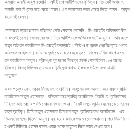
অখ্যাত অনামী আয়ুশ বাদোনি। এটাই তো আইপিএলের কৃতিত্ব। নিমেষেই অখ্যাত,
অনামী কেউ বিখ্যাত হয়ে যেতে পারেন। এক লহমাতেই নজর কেড়ে নিতে পারেন। আয়ুশ
বাদোনিই যেমন।
সোমবারের ম্যাচের আগে তাঁর কথা কেউ সেভাবে শোনেনি। টি-টোয়েন্টির অভিজ্ঞতা ছিল
না বললেই চলে। সোমবারের ম্যাচ দিয়ে আইপিএলে অভিযেক ঘটে আয়ুশের। তার আগে
মাত্র আট রান করেছিলেন টি-টোয়েন্টি ফরম্যাটে। লিস্ট এ বা প্রথম শ্রেণির ম্যাচ খেলার
অভিজ্ঞতাও ছিল না। যদিও অনূর্ধ্ব ১৯ ভারতের হয়ে ২০১৮ সালের এশিয়া কাপে ২০০
রান করেছিলেন আয়ুশ। শ্রীলঙ্কা যুব দলের বিরুদ্ধে টেস্টে খেলেছিলেন ১৮৫ রানের
ইনিংস। কিন্তু দিল্লির হয়ে ঘরোয়া টুর্নামেন্টে কখনওই জ্বলে উঠতে দেখা যায়নি
আয়ুশকে।
ঋষভ পন্থের কোচ তারক সিনহার ছাত্র তিনি। আয়ুশের কথা আলাদা করে রাহুল দ্রাবিড়
বলেছিলেন অতুল ওয়াসনকে। রসিকতা করে দ্রাবিড় বলেছিলেন, ”আমি যে প্রতিভাদের
চিহ্নিত করি, তাদের প্রতি তোমরা নজর দাও না।” সেই সময়ে জুনিয়র দলের কোচ ছিলেন
রাহুল দ্রাবিড়। তিনি অতুল ওয়াসনকে তিন জন নতুন প্রতিভার কথা বলেছিলেন। এই
তিনজনের মধ্যে ছিলেন আয়ুশ। দ্রাবিড়ের কথাকে গুরুত্ব দেন ওয়াসন। পরে ডিডিসিএ-
র একটি মিটিংয়ে ওয়াসন বলেন, এবার থেকে আয়ুশের দিকে নজর দেওয়া হবে।