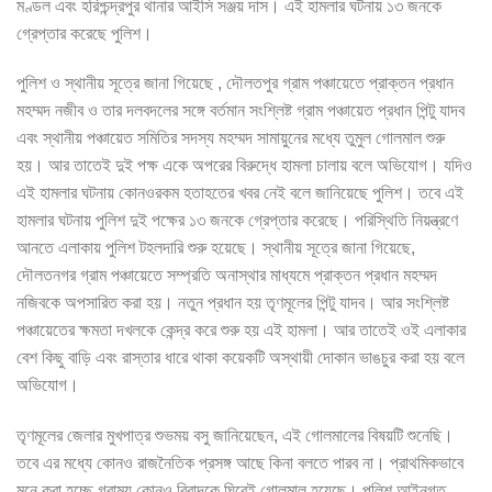
মণ্ডল এবং হরিশ্চন্দ্রপুর থানার আইসি সঞ্জয় দাস। এই হামলার ঘটনায় ১৩ জনকে
গ্রেপ্তার করেছে পুলিশ।
পুলিশ ও স্থানীয় সূত্রে জানা গিয়েছে , দৌলতপুর গ্রাম পঞ্চায়েতে প্রাক্তন প্রধান
মহম্মদ নজীব ও তার দলবদলের সঙ্গে বর্তমান সংশ্লিষ্ট গ্রাম পঞ্চায়েত প্রধান পিন্টু যাদব
এবং স্থানীয় পঞ্চায়েত সমিতির সদস্য মহম্মদ সামায়ুনের মধ্যে তুমুল গোলমাল শুরু
হয়। আর তাতেই দুই পক্ষ একে অপরের বিরুদ্ধে হামলা চালায় বলে অভিযোগ। যদিও
এই হামলার ঘটনায় কোনওরকম হতাহতের খবর নেই বলে জানিয়েছে পুলিশ। তবে এই
হামলার ঘটনায় পুলিশ দুই পক্ষের ১৩ জনকে গ্রেপ্তার করেছে। পরিস্থিতি নিয়ন্ত্রণে
আনতে এলাকায় পুলিশ টহলদারি শুরু হয়েছে। স্থানীয় সূত্রে জানা গিয়েছে,
দৌলতনগর গ্রাম পঞ্চায়েতে সম্প্রতি অনাস্থার মাধ্যমে প্রাক্তন প্রধান মহম্মদ
নজিবকে অপসারিত করা হয়। নতুন প্রধান হয় তৃণমূলের পিন্টু যাদব। আর সংশ্লিষ্ট
পঞ্চায়েতের ক্ষমতা দখলকে কেন্দ্র করে শুরু হয় এই হামলা। আর তাতেই ওই এলাকার
বেশ কিছু বাড়ি এবং রাস্তার ধারে থাকা কয়েকটি অস্থায়ী দোকান ভাঙচুর করা হয় বলে
অভিযোগ।
তৃণমূলের জেলার মুখপাত্র শুভময় বসু জানিয়েছেন, এই গোলমালের বিষয়টি শুনেছি।
তবে এর মধ্যে কোনও রাজনৈতিক প্রসঙ্গ আছে কিনা বলতে পারব না। প্রাথমিকভাবে
মনে করা হচ্ছে গ্রাম্য কোনও বিবাদকে ঘিরেই গোলমাল হয়েছে। পুলিশ আইনগত