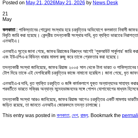
Posted on
May 21, 2026
May 21, 2026
by
News Desk
21
May
কলকাতা
: পাকিস্তানের গোয়েন্দা সংস্থার হয়ে চরবৃত্তির অভিযোগে কলকাতা নিবাসী 
বিবৃতি জারি করা হয়েছে। কেন্দ্রীয় তদন্তকারী সংস্থার দাবি, ধৃত ব্যক্তি ভারতের নিরাপ
এনআইএ।
এনআইএ সূত্রে জানা গেছে, জাফর রিয়াজের বিরুদ্ধে আগেই ‘লুকআউট সার্কুলার’ জারি করা
এবং ইউএপিএ-র বিভিন্ন ধারায় মামলা রুজু করে তাকে গ্রেফতার করা হয়েছে।
তদন্তকারী সংস্থা জানিয়েছে, জাফর রিয়াজ ২০০৫ সাল থেকে টানা ভারত ও পাকিস্তানের ম
টোপ দিয়ে তাকে এই দেশবিরোধী চরবৃত্তির কাজে নামানো হয়েছিল। জানা গেছে, ধৃত জাফর
এনআইএ-র দাবি, ধৃত ব্যক্তি চরবৃত্তি ও জঙ্গি কার্যকলাপে যুক্ত অন্যান্যদের সাহায্য ক
পরবর্তীতে ভারতে সক্রিয় অন্যান্য সন্দেহভাজনদের সঙ্গে গোপন যোগাযোগের মাধ্যম হিসেবে
তদন্তকারী সংস্থা আরও জানিয়েছে, জাফর রিয়াজ আগেও চরবৃত্তির একটি মামলায় ভারতীয় 
জড়িত রয়েছে, তা জানতে এনআইএ জোরকদমে তদন্ত চালাচ্ছে।
This entry was posted in
কলকাতা
,
দেশ
,
রাজ্য
. Bookmark the
permal