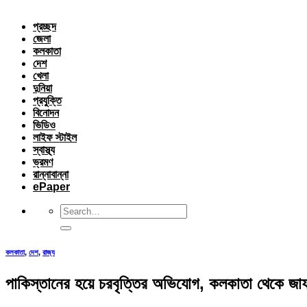
প্রচ্ছদ
জেলা
কলকাতা
দেশ
খেলা
দুনিয়া
প্রযুক্তি
বিনোদন
ভিডিও
লাইফ স্টাইল
স্বাস্থ্য
ভ্রমণ
রান্নাবান্না
ePaper
কলকাতা
,
দেশ
,
রাজ্য
পাকিস্তানের হয়ে চরবৃত্তির অভিযোগ, কলকাতা থেকে 