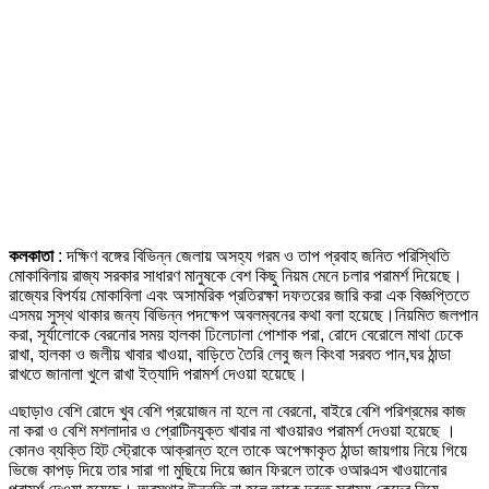
কলকাতা
: দক্ষিণ বঙ্গের বিভিন্ন জেলায় অসহ্য গরম ও তাপ প্রবাহ জনিত পরিস্থিতি
মোকাবিলায় রাজ্য সরকার সাধারণ মানুষকে বেশ কিছু নিয়ম মেনে চলার পরামর্শ দিয়েছে।
রাজ্যের বিপর্যয় মোকাবিলা এবং অসামরিক প্রতিরক্ষা দফতরের জারি করা এক বিজ্ঞপ্তিতে
এসময় সুস্থ থাকার জন্য বিভিন্ন পদক্ষেপ অবলম্বনের কথা বলা হয়েছে।নিয়মিত জলপান
করা, সূর্যালোকে বেরনোর সময় হালকা ঢিলেঢালা পোশাক পরা, রোদে বেরোলে মাথা ঢেকে
রাখা, হালকা ও জলীয় খাবার খাওয়া, বাড়িতে তৈরি লেবু জল কিংবা সরবত পান,ঘর ঠান্ডা
রাখতে জানালা খুলে রাখা ইত্যাদি পরামর্শ দেওয়া হয়েছে।
এছাড়াও বেশি রোদে খুব বেশি প্রয়োজন না হলে না বেরনো, বাইরে বেশি পরিশ্রমের কাজ
না করা ও বেশি মশলাদার ও প্রোটিনযুক্ত খাবার না খাওয়ারও পরামর্শ দেওয়া হয়েছে ।
কোনও ব্যক্তি হিট স্ট্রোকে আক্রান্ত হলে তাকে অপেক্ষাকৃত ঠান্ডা জায়গায় নিয়ে গিয়ে
ভিজে কাপড় দিয়ে তার সারা গা মুছিয়ে দিয়ে জ্ঞান ফিরলে তাকে ওআরএস খাওয়ানোর