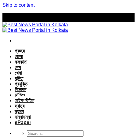
Skip to content
প্রচ্ছদ
জেলা
কলকাতা
দেশ
খেলা
দুনিয়া
প্রযুক্তি
বিনোদন
ভিডিও
লাইফ স্টাইল
স্বাস্থ্য
ভ্রমণ
রান্নাবান্না
ePaper