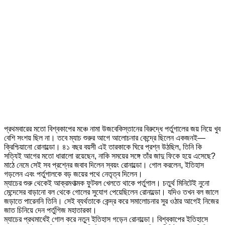
প্রথমবারের মতো বিশ্বকাপের মঞ্চে নামা উজবেকিস্তানের বিরুদ্ধে পর্তুগালের জয় নিয়ে খুব
বেশি সংশয় ছিল না। তবে ম্যাচ শুরুর আগে আলোচনার কেন্দ্রে ছিলেন একজনই—
ক্রিশ্চিয়ানো রোনাল্ডো। ৪১ বছর বয়সী এই তারকাকে ঘিরে প্রশ্ন উঠছিল, তিনি কি
সত্যিই আগের মতো ধারালো রয়েছেন, নাকি সময়ের সঙ্গে তাঁর জাদু ফিকে হয়ে এসেছে?
মাঠে নেমে সেই সব প্রশ্নের জবাব দিলেন স্বয়ং রোনাল্ডো। গোল করলেন, ইতিহাস
গড়লেন এবং পর্তুগালকে বড় জয়ের পথে নেতৃত্ব দিলেন।
ম্যাচের শুরু থেকেই আক্রমণাত্মক ফুটবল খেলতে থাকে পর্তুগাল। চতুর্থ মিনিটেই নুনো
মেন্দেসের বাড়ানো বল থেকে গোলের সুযোগ পেয়েছিলেন রোনাল্ডো। যদিও তখন বল জালে
জড়াতে পারেননি তিনি। সেই ব্যর্থতাকে কেন্দ্র করে সমালোচনার সুর ওঠার আগেই নিজের
জাত চিনিয়ে দেন পর্তুগিজ মহাতারকা।
ম্যাচের প্রথমার্ধেই গোল করে নতুন ইতিহাস গড়েন রোনাল্ডো। বিশ্বকাপের ইতিহাসে