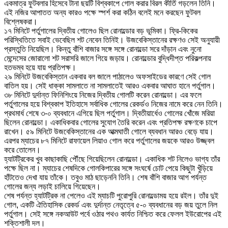
একমাত্র ফুটবলার হিসেবে টানা ছয়টি বিশ্বকাপে গোল করার বিরল কীর্তি গড়লেন তিনি।
এই নজির আপাতত অন্য কারও পক্ষে স্পর্শ করা কঠিন বলেই মনে করছেন ফুটবল
বিশ্লেষকরা।
১৭ মিনিটে পর্তুগালের দ্বিতীয় গোলেও ছিল রোনাল্ডোর বড় ভূমিকা। ফ্রি-কিকের
পরিস্থিতিতে সবাই ভেবেছিল শট নেবেন তিনিই। উজবেকিস্তানের রক্ষণও সেই অনুযায়ী
প্রস্তুতি নিয়েছিল। কিন্তু বাঁশি বাজার সঙ্গে সঙ্গে রোনাল্ডো সরে দাঁড়ান এবং নুনো
মেন্দেসের জোরালো শট সরাসরি জালে গিয়ে জড়ায়। রোনাল্ডোর বুদ্ধিদীপ্ত পরিকল্পনায়
হতভম্ব হয়ে যায় প্রতিপক্ষ।
২৯ মিনিটে উজবেকিস্তান একবার বল জালে পাঠালেও অফসাইডের কারণে সেই গোল
বাতিল হয়। সেই ধাক্কা সামলাতে না সামলাতেই আরও একবার আঘাত হানে পর্তুগাল।
৩৮ মিনিটে দুর্দান্ত ফিনিশিংয়ে নিজের দ্বিতীয় গোলটি করেন রোনাল্ডো। এর ফলে
পর্তুগালের হয়ে বিশ্বকাপ ইতিহাসে সর্বাধিক গোলের রেকর্ডও নিজের নামে করে নেন তিনি।
প্রথমার্ধ শেষে ৩-০ ব্যবধানে এগিয়ে ছিল পর্তুগাল। দ্বিতীয়ার্ধেও গোলের খোঁজে মরিয়া
ছিলেন রোনাল্ডো। একাধিকবার গোলের সুযোগ তৈরি করেন এবং প্রতিপক্ষ রক্ষণকে চাপে
রাখেন। ৫৯ মিনিটে উজবেকিস্তানের এক আত্মঘাতী গোলে ব্যবধান আরও বেড়ে যায়।
এরপর ম্যাচের ৮৭ মিনিটে রাফায়েল লিয়াও গোল করে পর্তুগালের জয়কে আরও উজ্জ্বল
করে তোলেন।
হ্যাটট্রিকের খুব কাছাকাছি পৌঁছে গিয়েছিলেন রোনাল্ডো। একাধিক শট নিলেও ভাগ্য তাঁর
পক্ষে ছিল না। ম্যাচের শেষদিকে গোলকিপারের সঙ্গে সংঘর্ষে চোট পেয়ে কিছুটা খুঁড়িয়ে
হাঁটতেও দেখা যায় তাঁকে। তবুও মাঠ ছাড়েননি তিনি। শেষ বাঁশি বাজার আগ পর্যন্ত
গোলের জন্য লড়াই চালিয়ে গিয়েছেন।
শেষ পর্যন্ত হ্যাটট্রিক না পেলেও এই ম্যাচটি পুরোপুরি রোনাল্ডোময় হয়ে রইল। তাঁর দুই
গোল, একটি ঐতিহাসিক রেকর্ড এবং দুর্দান্ত নেতৃত্বে ৫-০ ব্যবধানের বড় জয় তুলে নিল
পর্তুগাল। সেই সঙ্গে নকআউট পর্বে ওঠার পথও কার্যত নিশ্চিত করে ফেলল ইউরোপের এই
শক্তিশালী দল।