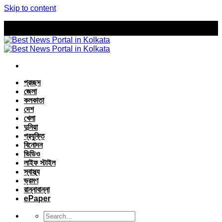
Skip to content
প্রচ্ছদ
জেলা
কলকাতা
দেশ
খেলা
দুনিয়া
প্রযুক্তি
বিনোদন
ভিডিও
লাইফ স্টাইল
স্বাস্থ্য
ভ্রমণ
রান্নাবান্না
ePaper