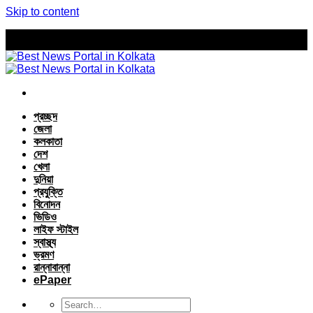
Skip to content
প্রচ্ছদ
জেলা
কলকাতা
দেশ
খেলা
দুনিয়া
প্রযুক্তি
বিনোদন
ভিডিও
লাইফ স্টাইল
স্বাস্থ্য
ভ্রমণ
রান্নাবান্না
ePaper