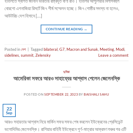
ইটালিতে স্বাগত জানান ভারতীয় রাষ্ট্রদূত বাণী রাও। ইটালির আপুলিয়ার বিলাসবহুল
বোরগো এগনাজিয়া রিসর্টে জি৭ শীর্ষ সম্মেলন হচ্ছে। জি৭ গোষ্ঠীর সদস্য না হলেও,
আউটরিচ দেশ হিসাবে […]
CONTINUE READING
→
Posted in
দেশ
|
Tagged
bilateral
,
G7
,
Macron and Sunak
,
Meeting
,
Modi
,
sidelines
,
summit
,
Zelensky
Leave a comment
দুনিয়া
আমেরিকা সফরে আরও সাহায্যের আশ্বাস পেলেন জেলেনস্কি
POSTED ON
SEPTEMBER 22, 2023
BY
BAISHALI SAHU
22
Sep
আরও সহায়তার আশ্বাস নিয়ে মার্কিন সফর সফর শেষ করলেন ইউক্রেনের প্রেসিডেন্ট
ভলোদিমির জেলেনস্কি। রাশিয়ার বাহিনী ইউক্রেনে পূর্ণ-মাত্রার আক্রমণ শুরুর পর এটি