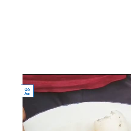
06
Jun