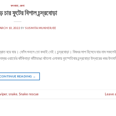
কলকাতা
,
জেলা
ে চার ফুটের বিশাল চন্দ্রবোড়া
ARCH 10, 2022
BY
SUSMITA MUKHERJEE
ল স্রোত বয়ে যায়। ফোঁস শুনলে তো কথাই নেই। চন্দ্রবোড়া। বিষধর সাপ হিসেবে যার নাম সকল
ম্বর ওয়ার্ডের কাঁকিনাড়া কাঁটাডাঙা বটতলা এলাকায় বৃহস্পতিবার চন্দ্রবোড়া উদ্ধারের খবর উৎ
CONTINUE READING
→
 viper
,
snake
,
Snake rescue
Leave 