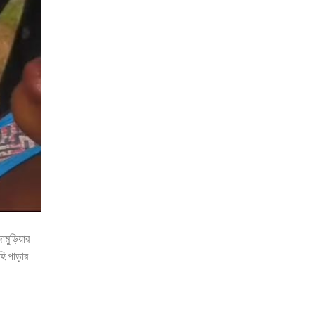
ামুড়িয়ার
হি পাড়ার