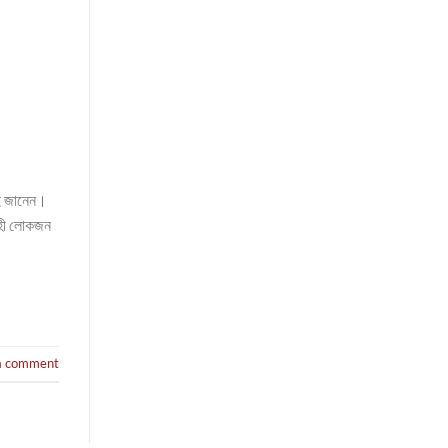
েই জানেন।
সাহী লোকজন
a comment