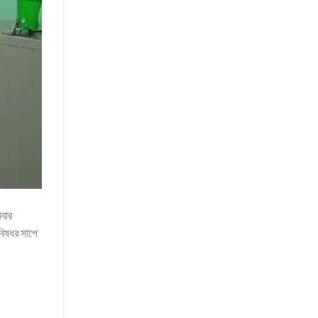
মবার
বিষধর সাপে