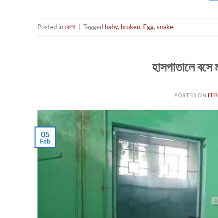
Posted in
জেলা
|
Tagged
baby
,
broken
,
Egg
,
snake
হাসপাতালে বসে মা
POSTED ON
FEB
05
Feb