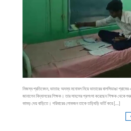
নিজস্ব প্রতিবেদন, ভাতার: অদম্য মনোবল নিয়ে ভাতারের বালসিডাঙা গ্রামের এক
জানালেন বিদ্যালয়ের শিক্ষক। তার সাহসের প্রশংসা করেছেন শিক্ষক থেকে শুর
কামড় দেয় বাড়িতে। পরিবারের লোকজন তাকে তড়িঘড়ি ভর্তি করে […]