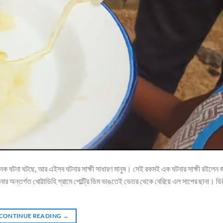
্যজনক ঘটনা ঘটছে, আর এইসব ঘটনার সাক্ষী সাধারণ মানুষ। সেই রকমই এক ঘটনার সাক্ষী রইলেন জ
র থানার অন্তর্গত খোট্টাডিহি গ্রামে পোল্ট্রি ডিম ভাঙতেই ভেতর থেকে বেরিয়ে এল সাপের ছানা। ডি
CONTINUE READING
→