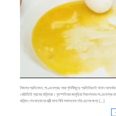
নিজস্ব প্রতিবেদন, পাণ্ডবেশ্বর: সারা পৃথিবীজুড়ে প্রতিনিয়তই নানান আশ্চর
খোট্টাডিহি গ্রামের বাসিন্দারা। বৃহস্পতিবার জামুড়িয়া বিধানসভার পাণ্ডবেশ্ব
বাসিন্দা শেখ মান্নানের স্ত্রী মালা বিবি সকালবেলা তাঁর ছেলের জন্য […]