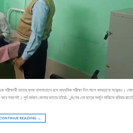
 পরীক্ষার্থী ভাতার ব্লক হাসপাতালে বসে মাধ্যমিক পরীক্ষা দিল সাপে কামড়ানো সত্ত্বেও। সো
ু করে সকলেই। পূর্ব বর্ধমান জেলার ভাতার হাইßুñলের এক ছাত্র অর্জুন মাঝিকে রবিবার রাতে
CONTINUE READING
→