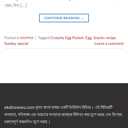
ব্রেড, ডিম, […]
CONTINUE READING
→
Posted in
রান্নাবান্না
|
Tagged
Crunchy Egg Pocket
,
Egg
,
Snacks recipe
,
Sunday special
Leave a comment
ekdinnews.com মূলত বাংলা ভাষায় একটি ডিজিটাল মিডিয়া। এই মিডিয়াটি
কলকাতা, পশ্চিমবঙ্গ এবং ভারতের অন্যান্য রাজ্যের বিভিন্ন খবর তুলে ধরছে এবং বিশ্বের
গুরুত্বপূর্ণ খবরগুলিও তুলে ধরছে।