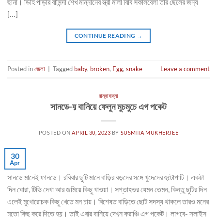
ছানা। ডিহি পাড়ার বাসিন্দা শেখ মান্নানের স্ত্রী মালা বিবি সকালবেলা তাঁর ছেলের জন্য
[…]
CONTINUE READING
→
Posted in
জেলা
|
Tagged
baby
,
broken
,
Egg
,
snake
Leave a comment
রান্নাবান্না
সানডে-য় বানিয়ে ফেলুন মুচমুচে এগ পকেট
POSTED ON
APRIL 30, 2023
BY
SUSMITA MUKHERJEE
30
Apr
সানডে মানেই ফানডে। রবিবার ছুটি মানে বাড়ির বড়দের সঙ্গে খুদেদের হুটোপাটি। একটা
দিন ঘোরা, টিভি দেখা আর জমিয়ে কিছু খাওয়া। সপ্তাহভর যেমন তেমন, কিন্তু ছুটির দিন
এলেই মুখোরোচক কিছু খেতে মন চায়। বিশেষত বাড়িতে ছোট সদস্য থাকলে তারও মনের
মতো কিছু করে দিতে হয়। তাই এবার বানিয়ে দেখুন ক্রাঞ্চি এগ পকেট। লাগবে- স্লাইস