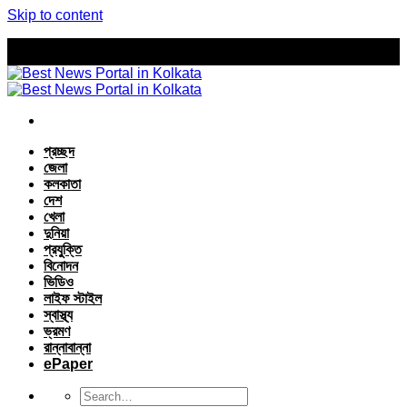
Skip to content
প্রচ্ছদ
জেলা
কলকাতা
দেশ
খেলা
দুনিয়া
প্রযুক্তি
বিনোদন
ভিডিও
লাইফ স্টাইল
স্বাস্থ্য
ভ্রমণ
রান্নাবান্না
ePaper