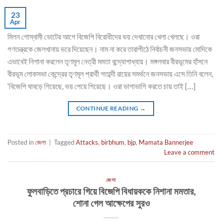
23
Apr
মিলন গোস্বামী ভোটের আগে বিজেপি বিরোধীদের ভয় দেখানোর খেলা খেলছে। ওরা
গণতন্ত্রকে জেলখানায় ভরে দিয়েছেন। নাম না করে তারাপীঠে নির্বাচনী জনসভায় মোদিকে
এভাবেই নিশানা করলেন তৃণমূল নেত্রী মমতা বন্দ্যোপাধ্যায়। মঙ্গলবার বীরভূমের হাঁসনে
বীরভূম লোকসভা কেন্দ্রের তৃণমূল প্রার্থী শতাব্দী রায়ের সমর্থনে জনসভায় এসে তিনি বলেন,
‘বিজেপি ঘাবড়ে গিয়েছে, ভয় পেয়ে গিয়েছে। ওরা ভাগাভাগি করতে চায় তাই […]
CONTINUE READING
→
Posted in
জেলা
|
Tagged
Attacks
,
birbhum
,
bjp
,
Mamata Bannerjee
Leave a comment
জেলা
ফুলবাড়িতে প্রচারে গিয়ে বিজেপি বিধায়ককে নিশানা মমতার,
শোনা গেল আক্ষেপের সুরও