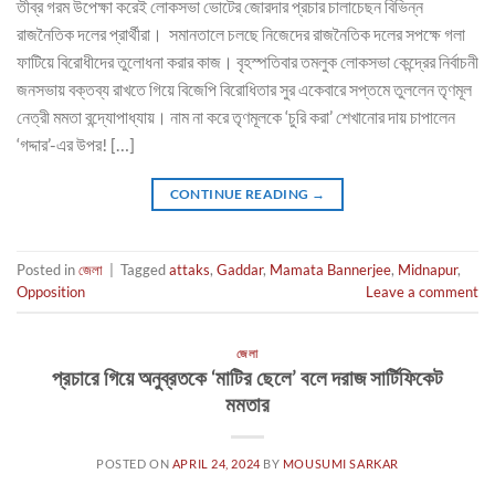
তীব্র গরম উপেক্ষা করেই লোকসভা ভোটের জোরদার প্রচার চালাচেছন বিভিন্ন
রাজনৈতিক দলের প্রার্থীরা। সমানতালে চলছে নিজেদের রাজনৈতিক দলের সপক্ষে গলা
ফাটিয়ে বিরোধীদের তুলোধনা করার কাজ। বৃহস্পতিবার তমলুক লোকসভা কেন্দ্রের নির্বাচনী
জনসভায় বক্তব্য রাখতে গিয়ে বিজেপি বিরোধিতার সুর একেবারে সপ্তমে তুললেন তৃণমূল
নেত্রী মমতা বন্দ্যোপাধ্যায়। নাম না করে তৃণমূলকে ‘চুরি করা’ শেখানোর দায় চাপালেন
‘গদ্দার’-এর উপর! […]
CONTINUE READING
→
Posted in
জেলা
|
Tagged
attaks
,
Gaddar
,
Mamata Bannerjee
,
Midnapur
,
Opposition
Leave a comment
জেলা
প্রচারে গিয়ে অনুব্রতকে ‘মাটির ছেলে’ বলে দরাজ সার্টিফিকেট
মমতার
POSTED ON
APRIL 24, 2024
BY
MOUSUMI SARKAR