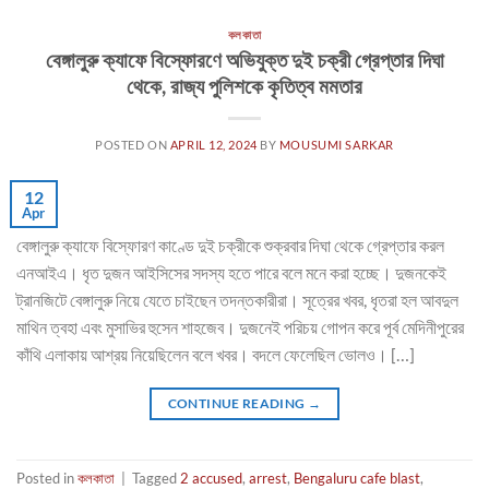
কলকাতা
বেঙ্গালুরু ক্যাফে বিস্ফোরণে অভিযুক্ত দুই চক্রী গ্রেপ্তার দিঘা
থেকে, রাজ্য পুলিশকে কৃতিত্ব মমতার
POSTED ON
APRIL 12, 2024
BY
MOUSUMI SARKAR
12
Apr
বেঙ্গালুরু ক্যাফে বিস্ফোরণ কাণ্ডে দুই চক্রীকে শুক্রবার দিঘা থেকে গ্রেপ্তার করল
এনআইএ। ধৃত দুজন আইসিসের সদস্য হতে পারে বলে মনে করা হচ্ছে। দুজনকেই
ট্রানজিটে বেঙ্গালুরু নিয়ে যেতে চাইছেন তদন্তকারীরা। সূত্রের খবর, ধৃতরা হল আবদুল
মাথিন ত্বহা এবং মুসাভির হুসেন শাহজেব। দুজনেই পরিচয় গোপন করে পূর্ব মেদিনীপুরের
কাঁথি এলাকায় আশ্রয় নিয়েছিলেন বলে খবর। বদলে ফেলেছিল ভোলও। […]
CONTINUE READING
→
Posted in
কলকাতা
|
Tagged
2 accused
,
arrest
,
Bengaluru cafe blast
,