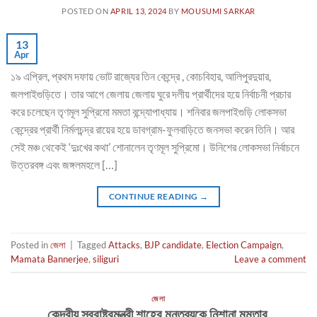
POSTED ON
APRIL 13, 2024
BY
MOUSUMI SARKAR
13
Apr
১৯ এপ্রিল, প্রথম দফায় ভোট রাজ্যের তিন কেন্দ্রে , কোচবিহার, আলিপুরদুয়ার,
জলপাইগুড়িতে। তার আগে জেলায় জেলায় ঘুরে দলীয় প্রার্থীদের হয়ে নির্বাচনী প্রচার
করে চলেছেন তৃণমূল সুপ্রিমো মমতা বন্দ্যোপাধ্যায়। শনিবার জলপাইগুড়ি লোকসভা
কেন্দ্রের প্রার্থী নির্মলচন্দ্র রায়ের হয়ে ডাবগ্রাম-ফুলবাড়িতে জনসভা করেন তিনি। আর
সেই মঞ্চ থেকেই ‘দুঃখের কথা’ শোনালেন তৃণমূল সুপ্রিমো। উনিশের লোকসভা নির্বাচনে
উত্তরবঙ্গ এবং জঙ্গলমহলে […]
CONTINUE READING
→
Posted in
জেলা
|
Tagged
Attacks
,
BJP candidate
,
Election Campaign
,
Mamata Bannerjee
,
siliguri
Leave a comment
জেলা
কেন্দ্রীয় স্বরাষ্ট্রমন্ত্রী শাহের মন্তব্যকে নিশানা মমতার,