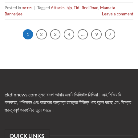
Posted in
কলকাতা
|
Tagged
Attacks
,
bjp
,
Eid- Red Road
,
Mamata
Bannerjee
Leave a comment
1
2
3
4
…
9
ekdinnews.com মূলত বাংলা ভাষায় একটি ডিজিটাল মিডিয়া। এই মিডিয়াটি
কলকাতা, পশ্চিমবঙ্গ এবং ভারতের অন্যান্য রাজ্যের বিভিন্ন খবর তুলে ধরছে এবং বিশ্বের
গুরুত্বপূর্ণ খবরগুলিও তুলে ধরছে।
QUICK LINKS