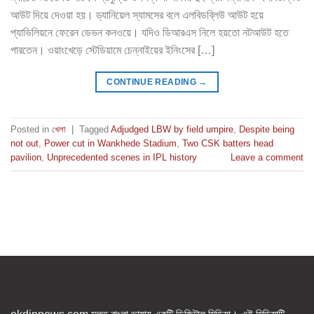
আউট দিয়ে দেওয়া হয়। ড্যানিয়েল স্যামসের বলে এলবিডব্লিউ আউট হয়ে
প্যাভিলিয়নে ফেরেন ডেভন কনওয়ে। যদিও ডিআরএস নিলে হয়তো নটআউট হতে
পারতেন। ওয়াংখেড়ে স্টেডিয়ামে চেন্নাইয়ের ইনিংসের […]
CONTINUE READING
→
Posted in
খেলা
|
Tagged
Adjudged LBW by field umpire
,
Despite being
not out
,
Power cut in Wankhede Stadium
,
Two CSK batters head
pavilion
,
Unprecedented scenes in IPL history
Leave a comment