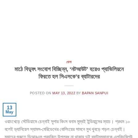
খেলা
মাঠে বিদ্যুৎ সংযোগ বিচ্ছিন্ন, ‘নটআউট’ হয়েও প্যাভিলিয়নে
ফিরতে হল সিএসকে’র ব্যাটারদের
POSTED ON
MAY 13, 2022
BY
BAPAN SANPUI
13
May
ওয়াংখেড়ে স্টেডিয়ামে চেন্নাই সুপার কিংস বনাম মুম্বই ইন্ডিয়ান্সের ম্যাচ। প্রথম ১০
বলেই ড্যানিয়েল স্যামস-মেরিডেথের বোলিংয়ের সামনে মুখ থুবড়ে পড়ল চেন্নাই।
ম্যাচের শুরুতে ডিআরএস প্রযুক্তি উপলব্ধ না থাকায় দুই ব্যাটসম্যানকে এলবিডব্লিউ