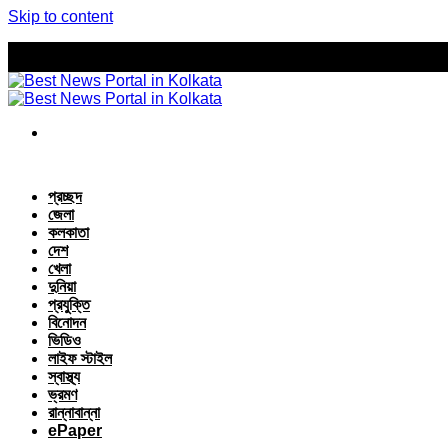
Skip to content
প্রচ্ছদ
জেলা
কলকাতা
দেশ
খেলা
দুনিয়া
প্রযুক্তি
বিনোদন
ভিডিও
লাইফ স্টাইল
স্বাস্থ্য
ভ্রমণ
রান্নাবান্না
ePaper