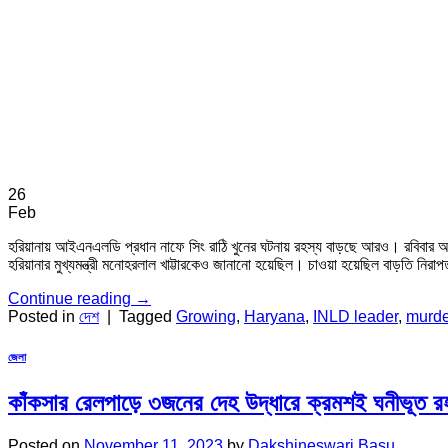
26
Feb
হরিয়ানায় আইএনএলডি প্রধান নাফে সিং রাঠি খুনের ঘটনায় রহস্য বাড়ছে আরও। রবিবার অজ
হরিয়ানার মুখ্যমন্ত্রী মনোহরলাল খাট্টারকেও জানানো হয়েছিল। চাওয়া হয়েছিল বাড়তি ন
Continue reading
→
Posted in
দেশ
|
Tagged
Growing
,
Haryana
,
INLD leader
,
murde
জেলা
কাঁকসার রেলপাড়ে ৩জনের দেহ উদ্ধারে ক্রমশই ঘনীভূত র
Posted on
November 11, 2023
by
Dakshineswari Basu