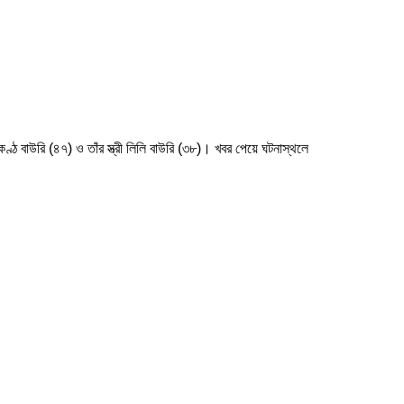
কণ্ঠ বাউরি (৪৭) ও তাঁর স্ত্রী লিলি বাউরি (৩৮)। খবর পেয়ে ঘটনাস্থলে