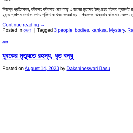
নিজস্ব প্রতিবেদন, কাঁকসা: কাঁকসার রেলপাড়ে ৩ জনের মৃতদেহ উদ্ধারের ঘটনায় ক্রমশই 
হ্যান্ড গ্লাপস দেখতে পেয়ে পুলিশকে খবর দেওয়া হয়। প্রসঙ্গত, শুক্রবার কাঁকসার রেলপ
Continue reading
→
Posted in
জেলা
|
Tagged
3 people
,
bodies
,
kanksa
,
Mystery
,
Ra
জেলা
যুবকের মৃত্যুতে রহস্য, ধৃত বন্ধু
Posted on
August 14, 2023
by
Dakshineswari Basu