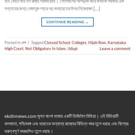
হাই কোর্টে জয় হল রাজ্য সরকারেরই। গোলমালের আশঙ্কা করে কর্নাটক সরকার এক
সপ্তাহের জন্য বেঙ্গালুরু শহরে বড় জমায়েতের উপর নিষেধাজ্ঞা […]
CONTINUE READING
→
Posted in
দেশ
|
Tagged
Clossed School
,
Colleges
,
Hijab Row
,
Karnataka
High Court
,
Not Obligatory In Islam
,
Udupi
Leave a comment
ekdinnews.com মূলত বাংলা ভাষায় একটি ডিজিটাল মিডিয়া। এই মিডিয়াটি
কলকাতা, পশ্চিমবঙ্গ এবং ভারতের অন্যান্য রাজ্যের বিভিন্ন খবর তুলে ধরছে এবং বিশ্বের
গুরুত্বপূর্ণ খবরগুলিও তুলে ধরছে।