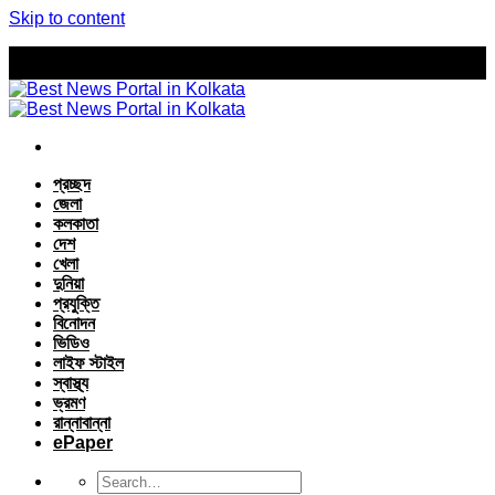
Skip to content
প্রচ্ছদ
জেলা
কলকাতা
দেশ
খেলা
দুনিয়া
প্রযুক্তি
বিনোদন
ভিডিও
লাইফ স্টাইল
স্বাস্থ্য
ভ্রমণ
রান্নাবান্না
ePaper