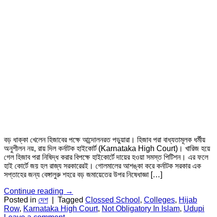
বড় ধাক্কা খেলেন হিজাবের পক্ষে আন্দোলনরত পড়ুয়ারা। হিজাব পরা বাধ্যতামূলক ধর্মীয়
অনুশীলন নয়, রায় দিল কর্নাটক হাইকোর্ট (Karnataka High Court)। খারিজ হয়ে
গেল হিজাব পরা নিষিদ্ধ করার বিপক্ষে হাইকোর্টে দায়ের হওয়া সমস্ত পিটিশন। এর ফলে
হাই কোর্টে জয় হল রাজ্য সরকারেরই। গোলমালের আশঙ্কা করে কর্নাটক সরকার এক
সপ্তাহের জন্য বেঙ্গালুরু শহরে বড় জমায়েতের উপর নিষেধাজ্ঞা […]
Continue reading
→
Posted in
দেশ
|
Tagged
Clossed School
,
Colleges
,
Hijab
Row
,
Karnataka High Court
,
Not Obligatory In Islam
,
Udupi