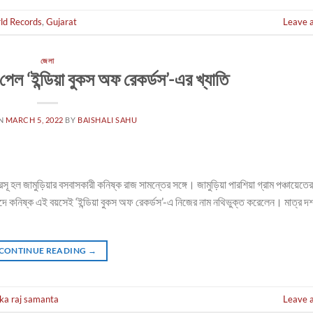
ld Records
,
Gujarat
Leave 
জেলা
পেল ‘ইন্ডিয়া বুকস অফ রেকর্ডস’-এর খ্যাতি
ON
MARCH 5, 2022
BY
BAISHALI SAHU
 হল জামুড়িয়ার বসবাসকারী কনিষ্ক রাজ সামন্তের সঙ্গে। জামুড়িয়া পারশিয়া গ্রাম পঞ্চায়েতে
 খুদে কনিষ্ক এই বয়সেই ‘ইন্ডিয়া বুকস অফ রেকর্ডস’-এ নিজের নাম নথিভুক্ত করেলেন। মাত্র দশ
CONTINUE READING
→
ka raj samanta
Leave 