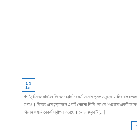
01
Jan
গণ ‘সূর্য নমস্কার’-এ গিনেস ওয়ার্ল্ড রেকর্ডসে নাম তুলল নরেন্দ্র মোদির রা
কথাও। নিজের এক্স হ্যান্ডেলে একটি পোস্টে তিনি লেখেন, ‘গুজরাত একটি অসা
গিনেস ওয়ার্ল্ড রেকর্ড স্থাপন করেছে। ১০৮ নম্বরটি […]