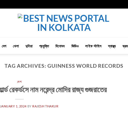
দেশ
খেলা
দুনিয়া
প্রযুক্তি
বিনোদন
ভিডিও
লাইফ স্টাইল
স্বাস্থ্য
ভ্র
TAG ARCHIVES:
GUINNESS WORLD RECORDS
দেশ
র্ল্ড রেকর্ডসে নাম নরেন্দ্র মোদির রাজ্য গুজরাতের
JANUARY 1, 2024
BY
RAJESH THAKUR