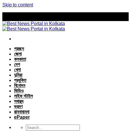
Skip to content
প্রচ্ছদ
জেলা
কলকাতা
দেশ
খেলা
দুনিয়া
প্রযুক্তি
বিনোদন
ভিডিও
লাইফ স্টাইল
স্বাস্থ্য
ভ্রমণ
রান্নাবান্না
ePaper